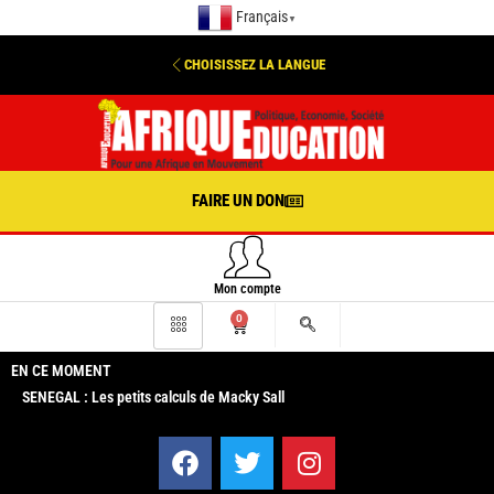
Français
▼
CHOISISSEZ LA LANGUE
FAIRE UN DON
Mon compte
0
EN CE MOMENT
SENEGAL : Les petits calculs de Macky Sall