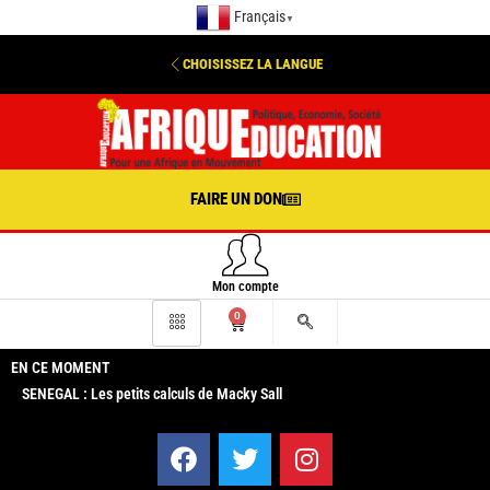
Français
▼
CHOISISSEZ LA LANGUE
FAIRE UN DON
Mon compte
0
EN CE MOMENT
SENEGAL : Les petits calculs de Macky Sall