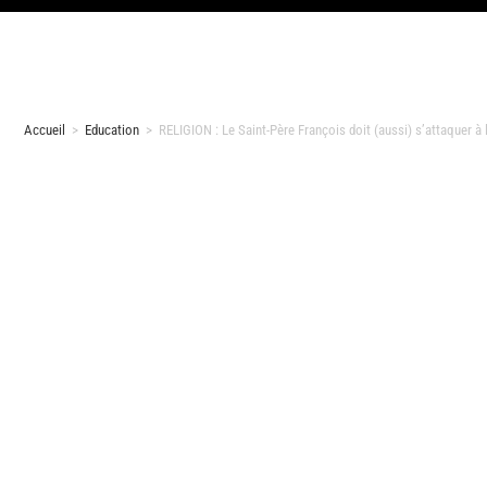
Accueil
>
Education
>
RELIGION : Le Saint-Père François doit (aussi) s’attaquer à 