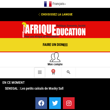
Français
▼
CHOISISSEZ LA LANGUE
FAIRE UN DON
Mon compte
0
EN CE MOMENT
SENEGAL : Les petits calculs de Macky Sall