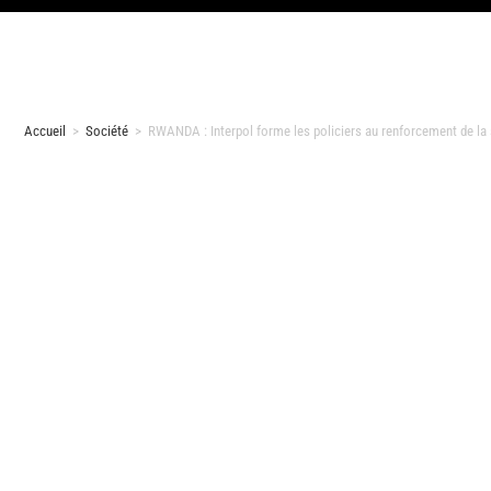
Accueil
>
Société
>
RWANDA : Interpol forme les policiers au renforcement de la 