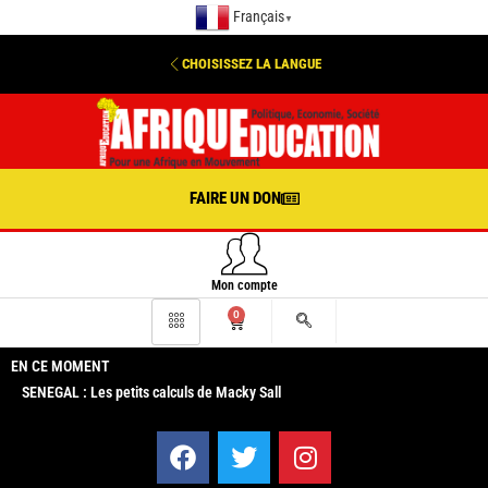
Français
▼
CHOISISSEZ LA LANGUE
FAIRE UN DON
Mon compte
0
EN CE MOMENT
SENEGAL : Les petits calculs de Macky Sall