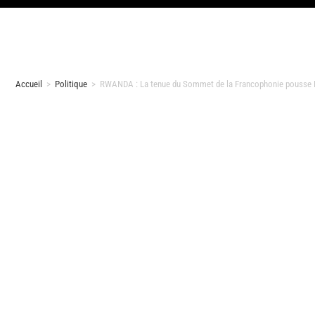
Accueil
>
Politique
>
RWANDA : La tenue du Sommet de la Francophonie pousse Pau