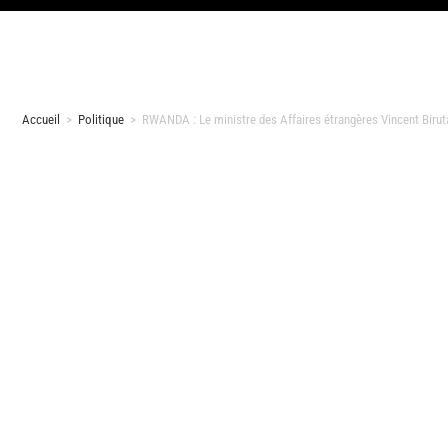
Accueil
>
Politique
>
RWANDA : Le ministre des Affaires étrangères Vincent Biruta