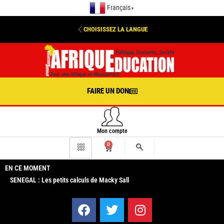
Français
▼
CHOISISSEZ LA LANGUE
FAIRE UN DON
Mon compte
0
EN CE MOMENT
SENEGAL : Les petits calculs de Macky Sall