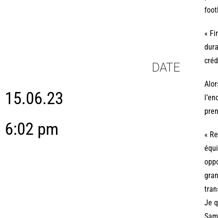
foot
« Fi
dura
créd
DATE
Alor
15.06.23
l’en
pren
6:02 pm
« Re
équi
oppo
gran
tran
Je q
Samo