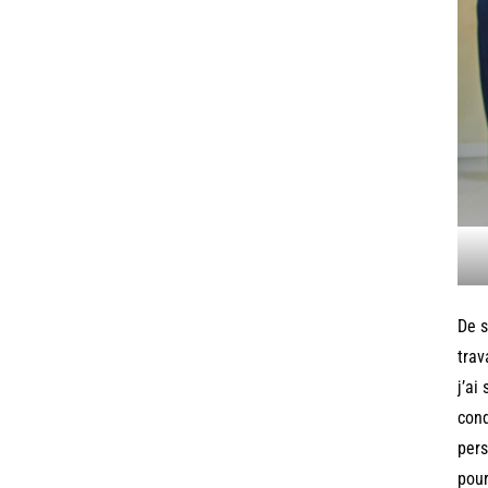
De s
trav
j’ai
cond
pers
pour