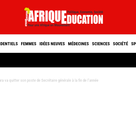
IDENTIELS
FEMMES
IDÉES NEUVES
MÉDECINES
SCIENCES
SOCIÉTÉ
SP
a va quitter son poste de Secrétaire générale à la fin de l’année