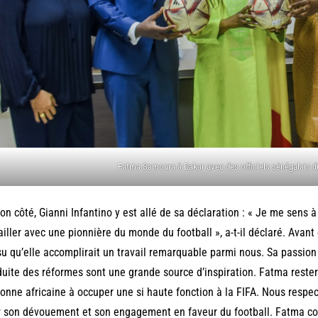
Fatma Samoura à Dakar avec des officiels sénégalais du
on côté, Gianni Infantino y est allé de sa déclaration : « Je me sens à 
ailler avec une pionnière du monde du football », a-t-il déclaré. Avant 
 su qu’elle accomplirait un travail remarquable parmi nous. Sa passio
uite des réformes sont une grande source d’inspiration. Fatma reste
onne africaine à occuper une si haute fonction à la FIFA. Nous respec
 son dévouement et son engagement en faveur du football. Fatma con