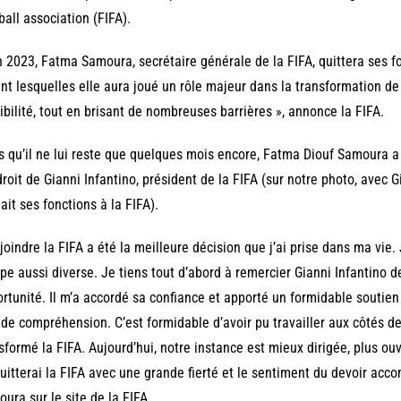
ball association (FIFA).
n 2023, Fatma Samoura, secrétaire générale de la FIFA, quittera ses f
nt lesquelles elle aura joué un rôle majeur dans la transformation de 
ibilité, tout en brisant de nombreuses barrières », annonce la FIFA.
s qu’il ne lui reste que quelques mois encore, Fatma Diouf Samoura 
droit de Gianni Infantino, président de la FIFA (sur notre photo, avec G
ait ses fonctions à la FIFA).
joindre la FIFA a été la meilleure décision que j’ai prise dans ma vie.
pe aussi diverse. Je tiens tout d’abord à remercier Gianni Infantino de
rtunité. Il m’a accordé sa confiance et apporté un formidable soutien
de compréhension. C’est formidable d’avoir pu travailler aux côtés d
sformé la FIFA. Aujourd’hui, notre instance est mieux dirigée, plus ouv
uitterai la FIFA avec une grande fierté et le sentiment du devoir acco
ura sur le site de la FIFA.