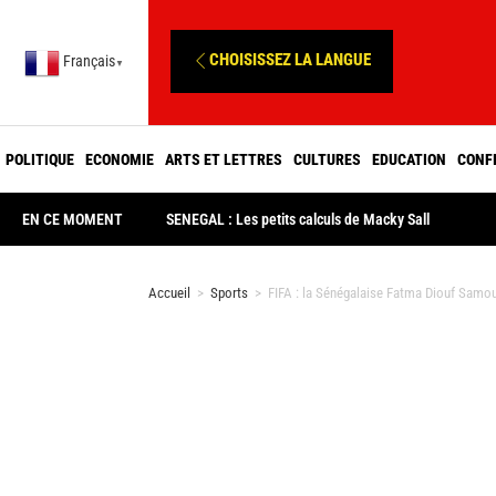
CHOISISSEZ LA LANGUE
Français
▼
POLITIQUE
ECONOMIE
ARTS ET LETTRES
CULTURES
EDUCATION
CONF
EN CE MOMENT
SENEGAL : Les petits calculs de Macky Sall
Accueil
>
Sports
>
FIFA : la Sénégalaise Fatma Diouf Samour