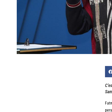
C’es
Samo
Fatm
pers