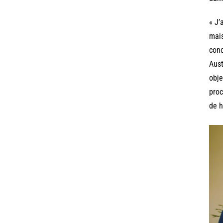
« J’
mais
conc
Aust
obje
proc
de h