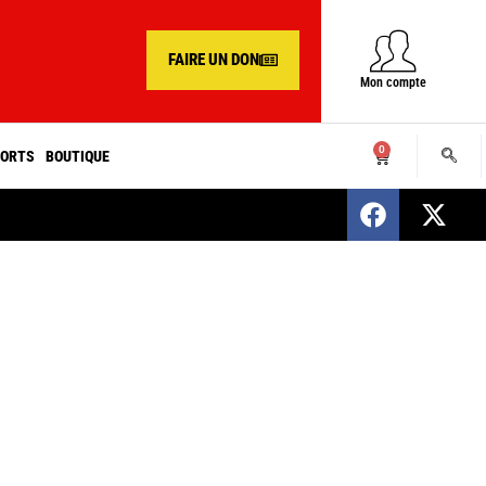
FAIRE UN DON
Mon compte
0
ORTS
BOUTIQUE
SENEGAL : Nomination d’un nouveau présiden