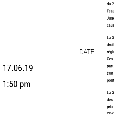
du 2
l’ea
Juge
caus
La S
droi
DATE
régi
Ces 
17.06.19
part
(sur
poli
1:50 pm
La S
des 
prix
CFA)