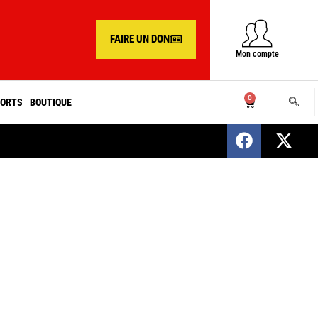
FAIRE UN DON
Mon compte
0
ORTS
BOUTIQUE
SENEGAL : Nomination d’un nouveau présiden