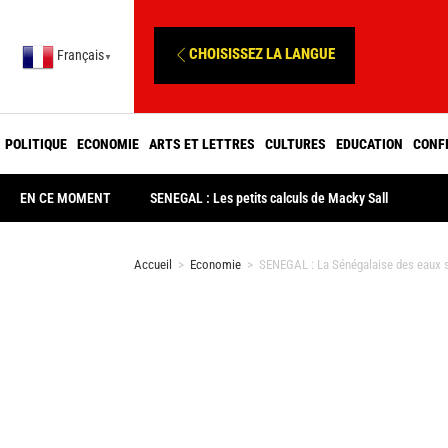
CHOISISSEZ LA LANGUE
Français
▼
POLITIQUE
ECONOMIE
ARTS ET LETTRES
CULTURES
EDUCATION
CONF
EN CE MOMENT
SENEGAL : Les petits calculs de Macky Sall
Accueil
>
Economie
>
SENEGAL : La Sénégalaise des eaux sai