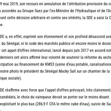
9 mai 2019, son recours en annulation de l’attribution provisoire du 
u accordée au Groupe Suez par l’ex-Ministre de l’Hydraulique et de l’A
ant cette décision arbitraire et contre ses intérêts, la SDE a saisi la
e.
DE a, en effet, exprimé son étonnement et son profond désaccord avec
t du Sénégal, ni le code des marchés publics et encore moins le dossie
r cet appel d’offres international, lancé depuis juin 2017 en accord n
derniers ont alors affirmé leur volonté de soutenir la réforme du sect
icipation au financement de KMS3 (usine d’eau potable, canalisations,
 notre photo le président du Sénégal Macky Sall sur un chantier de la
tique sociale).
DE réaffirme avec force que l’appel d’offres prévoyait, très clairement
candidats, le choix du vainqueur devait se porter sur le moins disant.
 exploitant le plus bas (286,9 F CFA le mètre cube d’eau), suivie de Su
.