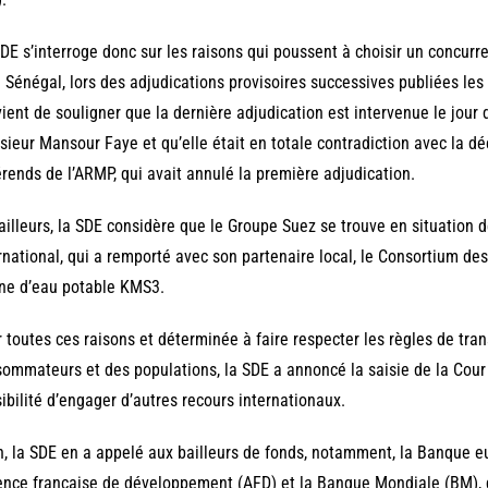
DE s’interroge donc sur les raisons qui poussent à choisir un concur
e Sénégal, lors des adjudications provisoires successives publiées les 
ient de souligner que la dernière adjudication est intervenue le jou
ieur Mansour Faye et qu’elle était en totale contradiction avec la d
érends de l’ARMP, qui avait annulé la première adjudication.
ailleurs, la SDE considère que le Groupe Suez se trouve en situation de 
rnational, qui a remporté avec son partenaire local, le Consortium des
ine d’eau potable KMS3.
 toutes ces raisons et déterminée à faire respecter les règles de tra
ommateurs et des populations, la SDE a annoncé la saisie de la Cour
ibilité d’engager d’autres recours internationaux.
n, la SDE en a appelé aux bailleurs de fonds, notamment, la Banque e
ence française de développement (AFD) et la Banque Mondiale (BM), 