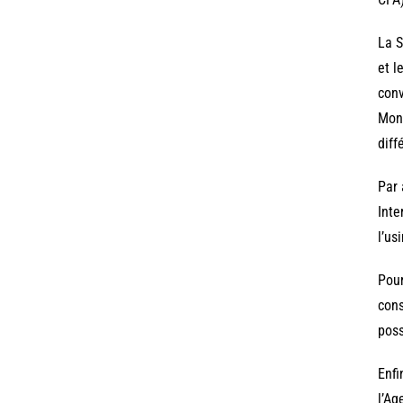
La S
et l
conv
Mons
diff
Par 
Inte
l’us
Pour
cons
poss
Enfi
l’Ag