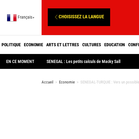
CHOISISSEZ LA LANGUE
Français
▼
POLITIQUE
ECONOMIE
ARTS ET LETTRES
CULTURES
EDUCATION
CONF
EN CE MOMENT
SENEGAL : Les petits calculs de Macky Sall
Accueil
>
Economie
>
SENEGAL-TURQUIE : Vers un possible 