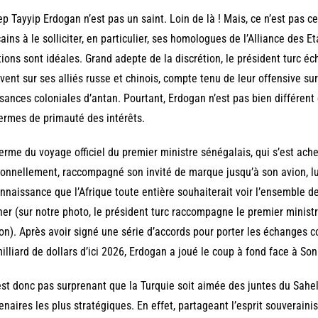
p Tayyip Erdogan n’est pas un saint. Loin de là ! Mais, ce n’est pas
cains à le solliciter, en particulier, ses homologues de l’Alliance des E
tions sont idéales. Grand adepte de la discrétion, le président turc éc
vent sur ses alliés russe et chinois, compte tenu de leur offensive su
sances coloniales d’antan. Pourtant, Erdogan n’est pas bien différent 
ermes de primauté des intérêts.
erme du voyage officiel du premier ministre sénégalais, qui s’est achev
onnellement, raccompagné son invité de marque jusqu’à son avion, lu
nnaissance que l’Afrique toute entière souhaiterait voir l’ensemble 
er (sur notre photo, le président turc raccompagne le premier minist
ion). Après avoir signé une série d’accords pour porter les échanges
illiard de dollars d’ici 2026, Erdogan a joué le coup à fond face à Sonk
’est donc pas surprenant que la Turquie soit aimée des juntes du Sahel,
enaires les plus stratégiques. En effet, partageant l’esprit souveraini