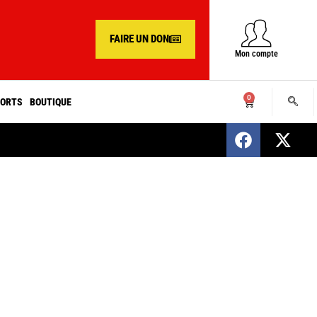
FAIRE UN DON
Mon compte
0
ORTS
BOUTIQUE
SENEGAL : Nomination d’un nouveau présiden