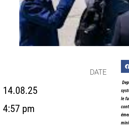
DATE
Dep
14.08.25
syst
le f
4:57 pm
cont
émer
mini