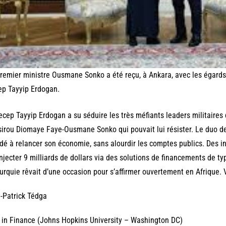
remier ministre Ousmane Sonko a été reçu, à Ankara, avec les égards 
p Tayyip Erdogan.
ecep Tayyip Erdogan a su séduire les très méfiants leaders militaires 
irou Diomaye Faye-Ousmane Sonko qui pouvait lui résister. Le duo de
dé à relancer son économie, sans alourdir les comptes publics. Des in
injecter 9 milliards de dollars via des solutions de financements de typ
urquie rêvait d’une occasion pour s’affirmer ouvertement en Afrique. Vo
-Patrick Tédga
in Finance (Johns Hopkins University – Washington DC)