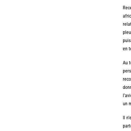
Rece
afri
rela
pleu
puis
en t
Au t
pers
reco
donn
l’av
un m
Il n
part