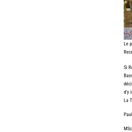
Le p
Rece
Si R
Bass
déci
d’y 
La T
Paul
MSc 