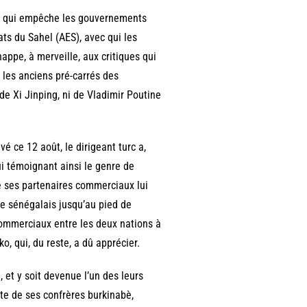
 ce qui empêche les gouvernements
tats du Sahel (AES), avec qui les
happe, à merveille, aux critiques qui
r les anciens pré-carrés des
de Xi Jinping, ni de Vladimir Poutine
é ce 12 août, le dirigeant turc a,
i témoignant ainsi le genre de
de ses partenaires commerciaux lui
re sénégalais jusqu’au pied de
 commerciaux entre les deux nations à
o, qui, du reste, a dû apprécier.
 et y soit devenue l’un des leurs
ste de ses confrères burkinabè,