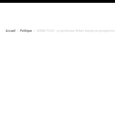
Accueil
>
Politique
>
SERBIE-TOGO : Le professeur Robert Dussey en prospectio