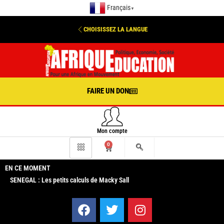
Français
▼
CHOISISSEZ LA LANGUE
FAIRE UN DON
Mon compte
0
EN CE MOMENT
SENEGAL : Les petits calculs de Macky Sall