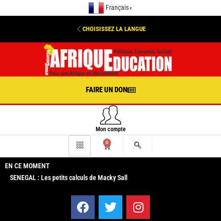
Français
▼
CHOISISSEZ LA LANGUE
FAIRE UN DON
Mon compte
0
EN CE MOMENT
SENEGAL : Les petits calculs de Macky Sall