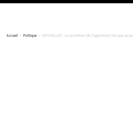
Accueil
>
Politique
>
SEYCHELLES : La sorcellerie (de l’opposition) fait peur au p