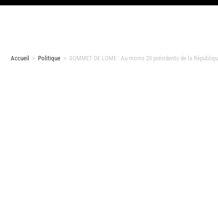
Accueil
>
Politique
>
SOMMET DE LOME : Au moins 20 présidents de la République