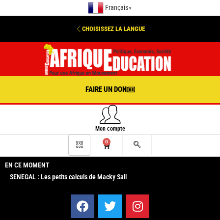
Français
▼
CHOISISSEZ LA LANGUE
FAIRE UN DON
Mon compte
0
EN CE MOMENT
SENEGAL : Les petits calculs de Macky Sall