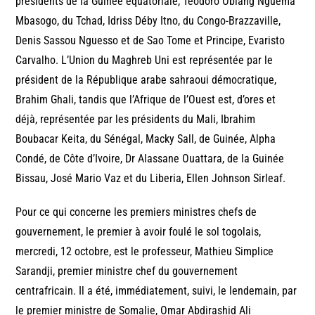
présidents de la Guinée équatoriale, Teodoro Obiang Nguema
Mbasogo, du Tchad, Idriss Déby Itno, du Congo-Brazzaville,
Denis Sassou Nguesso et de Sao Tome et Principe, Evaristo
Carvalho. L’Union du Maghreb Uni est représentée par le
président de la République arabe sahraoui démocratique,
Brahim Ghali, tandis que l’Afrique de l’Ouest est, d’ores et
déjà, représentée par les présidents du Mali, Ibrahim
Boubacar Keita, du Sénégal, Macky Sall, de Guinée, Alpha
Condé, de Côte d’Ivoire, Dr Alassane Ouattara, de la Guinée
Bissau, José Mario Vaz et du Liberia, Ellen Johnson Sirleaf.
Pour ce qui concerne les premiers ministres chefs de
gouvernement, le premier à avoir foulé le sol togolais,
mercredi, 12 octobre, est le professeur, Mathieu Simplice
Sarandji, premier ministre chef du gouvernement
centrafricain. Il a été, immédiatement, suivi, le lendemain, par
le premier ministre de Somalie, Omar Abdirashid Ali