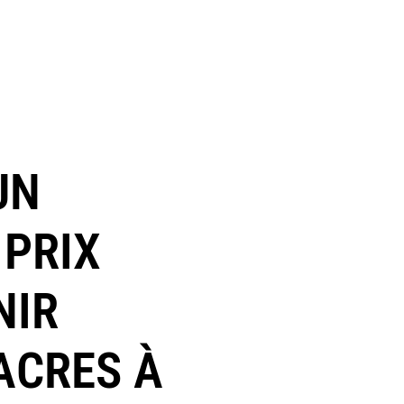
UN
 PRIX
NIR
ACRES À