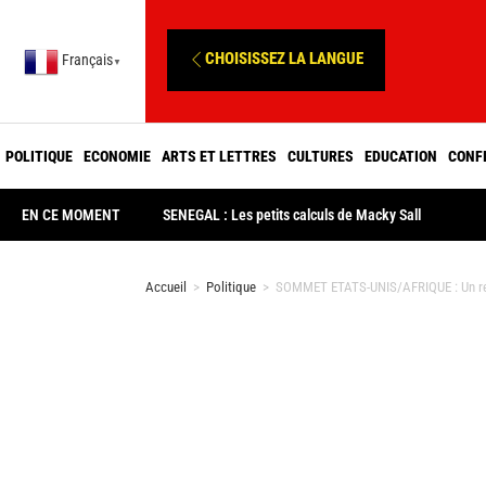
CHOISISSEZ LA LANGUE
Français
▼
POLITIQUE
ECONOMIE
ARTS ET LETTRES
CULTURES
EDUCATION
CONF
EN CE MOMENT
SENEGAL : Les petits calculs de Macky Sall
Accueil
>
Politique
>
SOMMET ETATS-UNIS/AFRIQUE : Un repo