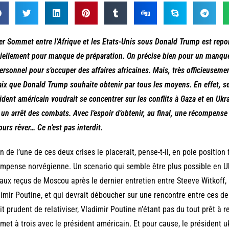
er Sommet entre l’Afrique et les Etats-Unis sous Donald Trump est repo
ciellement pour manque de préparation. On précise bien pour un manque
ersonnel pour s’occuper des affaires africaines. Mais, très officieusemen
aix que Donald Trump souhaite obtenir par tous les moyens. En effet, s
ident américain voudrait se concentrer sur les conflits à Gaza et en Uk
 un arrêt des combats. Avec l’espoir d’obtenir, au final, une récompense 
ours rêver… Ce n’est pas interdit.
in de l’une de ces deux crises le placerait, pense-t-il, en pole positio
mpense norvégienne. Un scenario qui semble être plus possible en U
aux reçus de Moscou après le dernier entretien entre Steeve Witkoff,
imir Poutine, et qui devrait déboucher sur une rencontre entre ces derni
it prudent de relativiser, Vladimir Poutine n’étant pas du tout prêt à
et à trois avec le président américain. Et pour cause, le président ukr