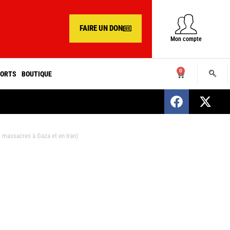
FAIRE UN DON
Mon compte
0
ORTS
BOUTIQUE
SENEGAL : Nomination d’un nouveau présiden
 massacres à Gaza et en Iran)