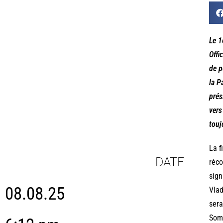
Le 1
Offi
de p
la P
prés
vers
touj
La f
DATE
réco
sign
08.08.25
Vlad
sera
Somm