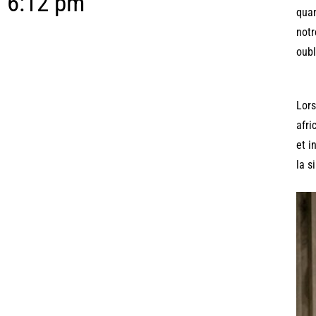
6:12 pm
quan
notr
oubl
Lors
afri
et i
la s