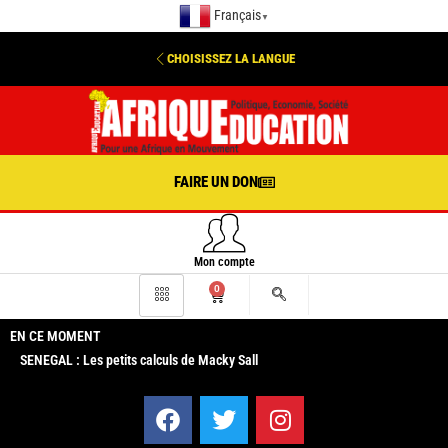
Français
▼
CHOISISSEZ LA LANGUE
FAIRE UN DON
Mon compte
0
EN CE MOMENT
SENEGAL : Les petits calculs de Macky Sall