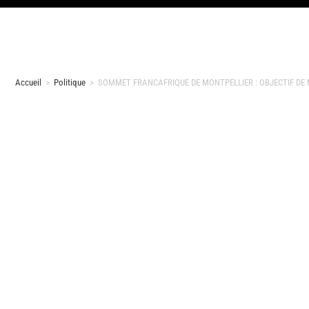
Accueil
>
Politique
>
SOMMET FRANCAFRIQUE DE MONTPELLIER : OBJECTIF DE 