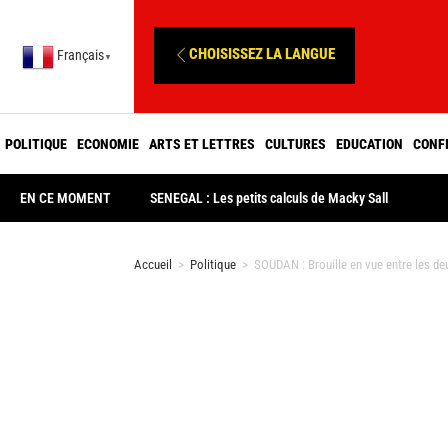
CHOISISSEZ LA LANGUE
Français
▼
POLITIQUE
ECONOMIE
ARTS ET LETTRES
CULTURES
EDUCATION
CONF
EN CE MOMENT
SENEGAL : Les petits calculs de Macky Sall
Accueil
>
Politique
>
SOUDAN : Brouille en vue entre les deu