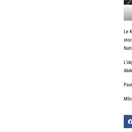
Le K
stoc
Nati
L’ob
Abde
Paul
MSc 