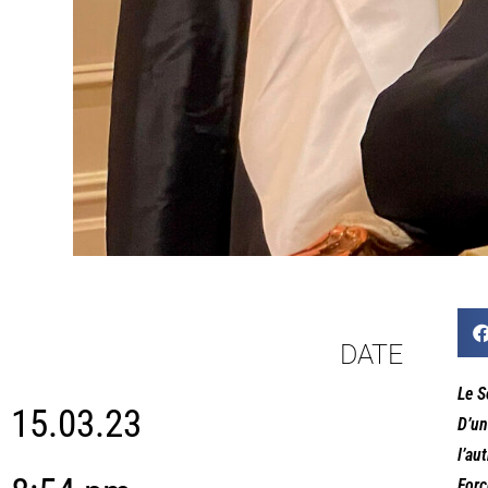
DATE
Le S
15.03.23
D’un
l’au
Forc