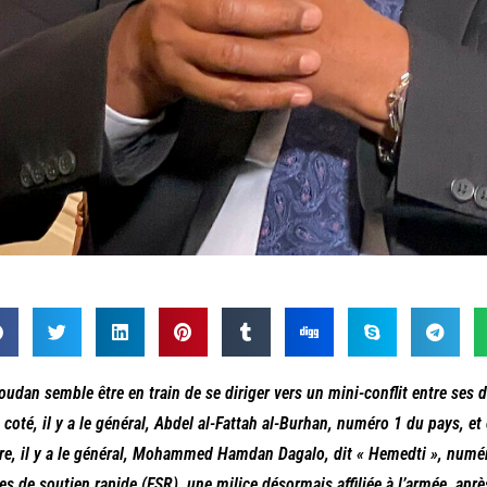
oudan semble être en train de se diriger vers un mini-conflit entre ses d
 coté, il y a le général, Abdel al-Fattah al-Burhan, numéro 1 du pays, 
tre, il y a le général, Mohammed Hamdan Dagalo, dit « Hemedti », nu
es de soutien rapide (FSR), une milice désormais affiliée à l’armée, apr