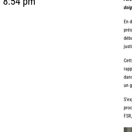
8:54 pm
doig
En d
prés
débu
just
Cett
rapp
dans
un g
S’ex
proc
FSR,