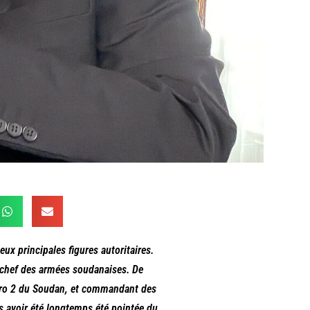
eux principales figures autoritaires.
et chef des armées soudanaises. De
méro 2 du Soudan, et commandant des
ès avoir été longtemps été pointée du