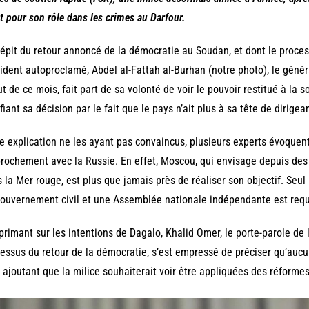
t pour son rôle dans les crimes au Darfour.
épit du retour annoncé de la démocratie au Soudan, et dont le proces
ident autoproclamé, Abdel al-Fattah al-Burhan (notre photo), le gé
t de ce mois, fait part de sa volonté de voir le pouvoir restitué à la so
ifiant sa décision par le fait que le pays n’ait plus à sa tête de dirige
e explication ne les ayant pas convaincus, plusieurs experts évoquent
rochement avec la Russie. En effet, Moscou, qui envisage depuis de
 la Mer rouge, est plus que jamais près de réaliser son objectif. Seul
ouvernement civil et une Assemblée nationale indépendante est requ
primant sur les intentions de Dagalo, Khalid Omer, le porte-parole de 
essus du retour de la démocratie, s’est empressé de préciser qu’aucu
 ajoutant que la milice souhaiterait voir être appliquées des réformes 