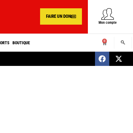
FAIRE UN DON
Mon compte
0
ORTS
BOUTIQUE
SENEGAL : Nomination d’un nouveau présiden