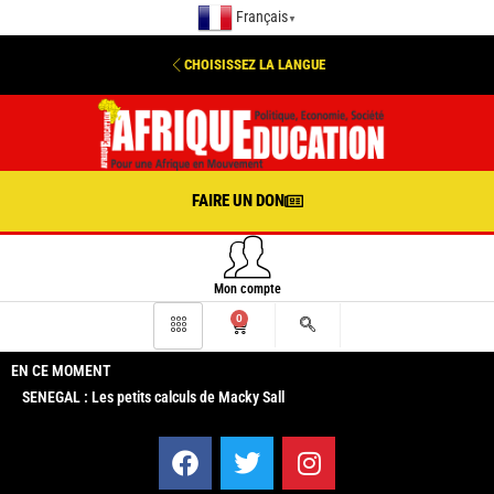
Français
▼
CHOISISSEZ LA LANGUE
FAIRE UN DON
Mon compte
0
EN CE MOMENT
SENEGAL : Les petits calculs de Macky Sall