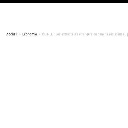
Accueil
>
Economie
>
GUINEE : Les extracteurs étrangers de bauxite résistent a