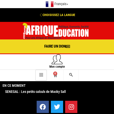
Français
▼
CHOISISSEZ LA LANGUE
FAIRE UN DON
Mon compte
0
EN CE MOMENT
SENEGAL : Les petits calculs de Macky Sall