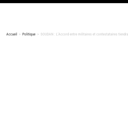
Accueil
>
Politique
>
SOUDAN : L’Accord entre militaires et contestataires tiendra-