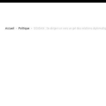
Accueil
>
Politique
>
SOUDAN : Se dirige-t-on vers un gel des relations diplomatiq