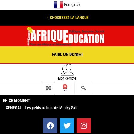
Français
▼
CHOISISSEZ LA LANGUE
FAIRE UN DON
Mon compte
0
EN CE MOMENT
SENEGAL : Les petits calculs de Macky Sall