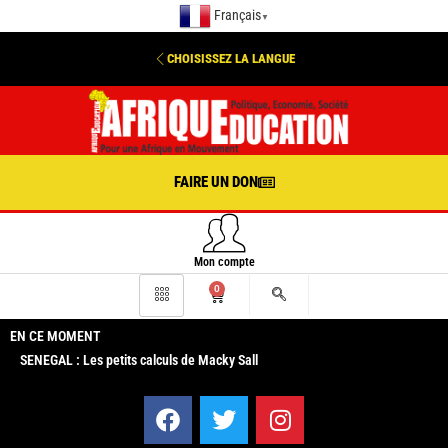
Français
▼
CHOISISSEZ LA LANGUE
FAIRE UN DON
Mon compte
0
EN CE MOMENT
SENEGAL : Les petits calculs de Macky Sall