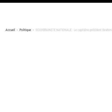
Accueil
>
Politique
>
SOUVERAINETE NATIONALE : Le capitaine-président Ibrahi