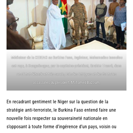
Médiateur de la CEDEAO au Burkina Faso, Ingénieur, Mahamadou Issoufou
est reçu, à Ouagadougou, par le capitaine-président, Ibrahim Traoré, dans
un climat détendu et très serein, loin des intrigues et des formules
assassines du président, Mohamed Bazoum.
En recadrant gentiment le Niger sur la question de la
stratégie anti-terroriste, le Burkina Faso entend faire une
nouvelle fois respecter sa souveraineté nationale en
s’opposant à toute forme d’ingérence d’un pays, voisin ou