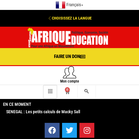
Français
▼
CHOISISSEZ LA LANGUE
FAIRE UN DON
Mon compte
0
EN CE MOMENT
SENEGAL : Les petits calculs de Macky Sall