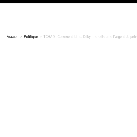
Accueil
>
Politique
>
TCHAD : Comment Idriss Déby Itno détourne l’argent du pét