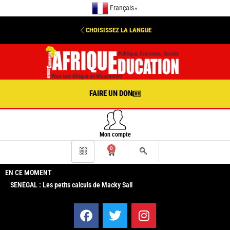
Français
▼
CHOISISSEZ LA LANGUE
FAIRE UN DON
Mon compte
0
EN CE MOMENT
SENEGAL : Les petits calculs de Macky Sall