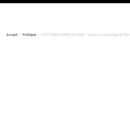
Accueil
>
Politique
>
ETATS-UNIS/COREE DU NORD : Opération Sauvetage de Pyong