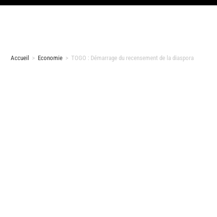
Accueil
>
Economie
>
TOGO : Démarrage du recensement de la diaspora