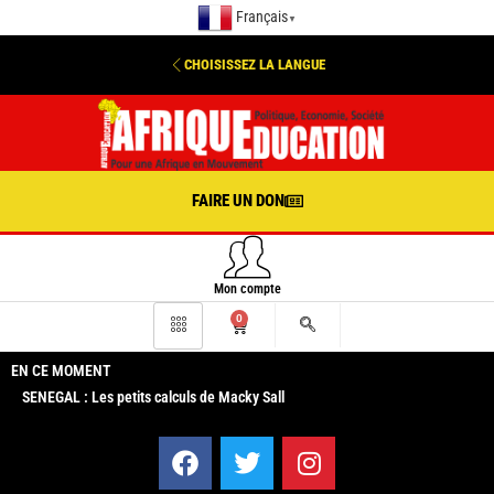
Français
▼
CHOISISSEZ LA LANGUE
FAIRE UN DON
Mon compte
0
EN CE MOMENT
SENEGAL : Les petits calculs de Macky Sall