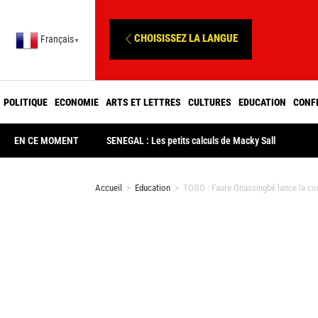
CHOISISSEZ LA LANGUE
Français
▼
POLITIQUE
ECONOMIE
ARTS ET LETTRES
CULTURES
EDUCATION
CONF
EN CE MOMENT
SENEGAL : Les petits calculs de Macky Sall
Accueil
>
Education
>
TOGO : Faure Gnassingbé lance la cou