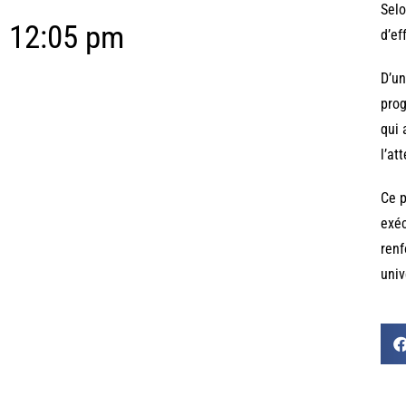
Selo
12:05 pm
d’ef
D’un
prog
qui 
l’at
Ce p
exéc
renf
univ