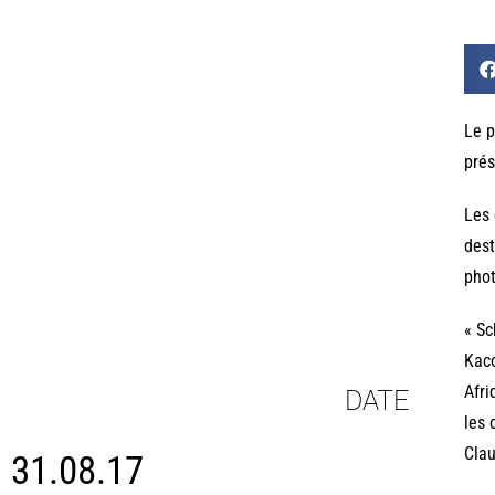
Le p
prés
Les 
dest
phot
« Sc
Kaco
Afri
DATE
les 
Clau
31.08.17