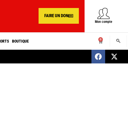
FAIRE UN DON
Mon compte
0
ORTS
BOUTIQUE
SENEGAL : Nomination d’un nouveau présiden