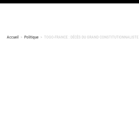
Accueil
>
Politique
>
TOGO-FRANCE : DÉCÈS DU GRAND CONSTITUTIONNALISTE