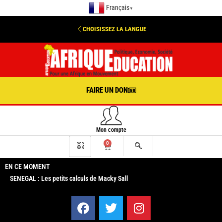
Français
▼
CHOISISSEZ LA LANGUE
FAIRE UN DON
Mon compte
0
EN CE MOMENT
SENEGAL : Les petits calculs de Macky Sall