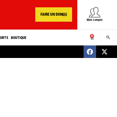
FAIRE UN DON
Mon compte
0
ORTS
BOUTIQUE
SENEGAL : Nomination d’un nouveau présiden