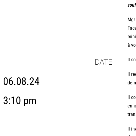
souf
Mgr 
Face
mini
à vo
Il s
DATE
Il r
06.08.24
démi
3:10 pm
Il c
enne
tran
Il i