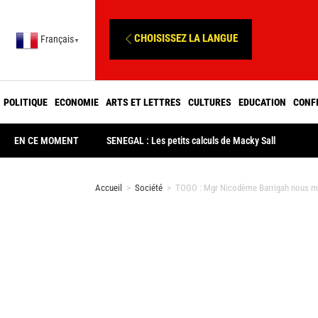
CHOISISSEZ LA LANGUE
Français
▼
POLITIQUE
ECONOMIE
ARTS ET LETTRES
CULTURES
EDUCATION
CONF
EN CE MOMENT
SENEGAL : Les petits calculs de Macky Sall
Accueil
>
Société
>
TOGO : Mgr Nicodème Barrigah nous 