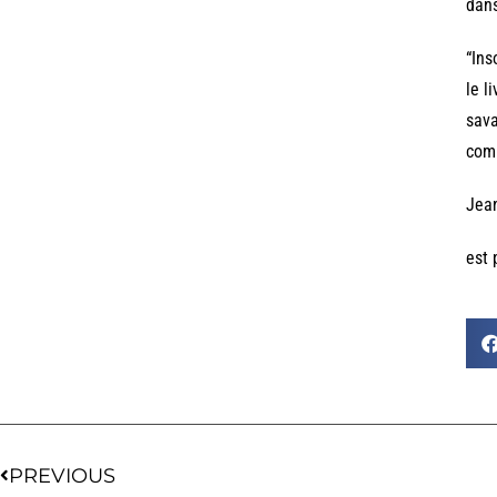
dans
“Ins
le l
sava
comm
Jea
est 
PREVIOUS