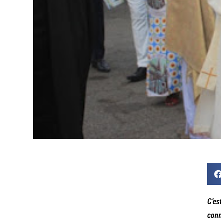
C’es
conn