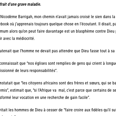
frait d’une grave maladie.
Nicodème Barrigah, mon chemin n’avait jamais croisé le sien dans la v
book où j’apprenais toujours quelque chose en l’écoutant. Il disait, 
mum alors qu’on peut faire davantage est un blasphème contre Dieu par
ir avec la médiocrité.
outenait que l’homme ne devait pas attendre que Dieu fasse tout à sa 
econnaissait que “nos églises sont remplies de gens qui crient à long
ssionné de leurs responsabilités“.
onstatait que “les citoyens africains sont des frères et sœurs, qui se 
mis”, estimait que, “si l’Afrique va mal, c’est parce que certains de s
sformé leur vocation en une recherche de gain facile”.
nvitait les hommes de Dieu à cesser de “faire croire aux fidèles qu’il su