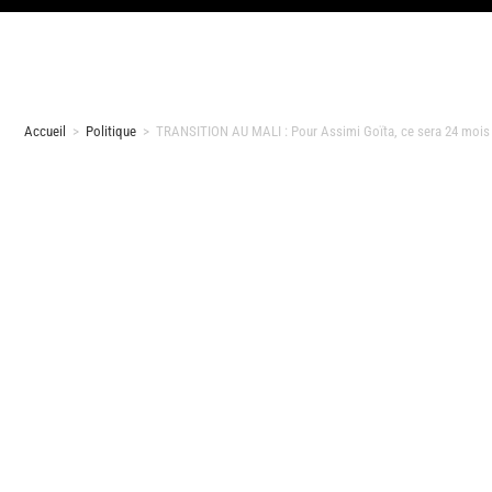
Accueil
>
Politique
>
TRANSITION AU MALI : Pour Assimi Goïta, ce sera 24 mois 