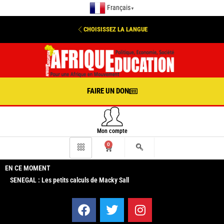
Français
▼
CHOISISSEZ LA LANGUE
FAIRE UN DON
Mon compte
0
EN CE MOMENT
SENEGAL : Les petits calculs de Macky Sall