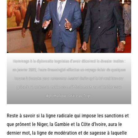
Hommage à la diplomatie togolaise d’avoir décoincé le dossier malien :
en janvier 2022, Faure Gnassingbé effectue un voyage éclair de quelques
heures à Bamako pour rencontrer Assimi Goïta qui le lui rend bien car
grâce à lui, le dossier malien connaît finalement une véritable issue
diplomatique. Grâce au Togo.
Reste à savoir si la ligne radicale qui impose les sanctions et
que prônent le Niger, la Gambie et la Côte d’Ivoire, aura le
dernier mot, la ligne de modération et de sagesse à laquelle