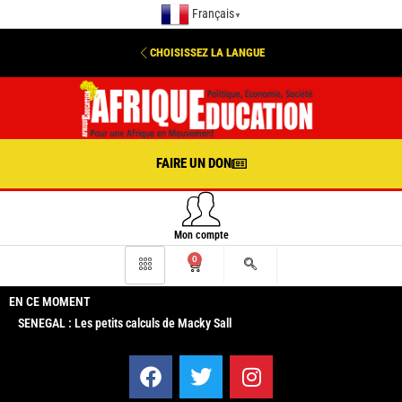
Français
▼
CHOISISSEZ LA LANGUE
FAIRE UN DON
Mon compte
0
EN CE MOMENT
SENEGAL : Les petits calculs de Macky Sall