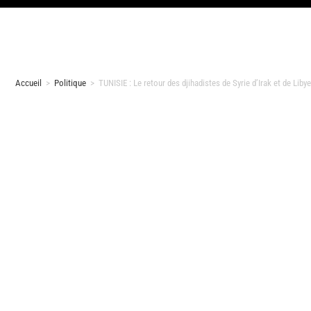
Accueil
>
Politique
>
TUNISIE : Le retour des djihadistes de Syrie d’Irak et de Liby