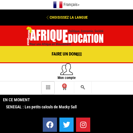
Français
▼
CHOISISSEZ LA LANGUE
FAIRE UN DON
Mon compte
0
EN CE MOMENT
SENEGAL : Les petits calculs de Macky Sall