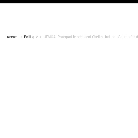
Accueil
>
Politique
>
UEMOA: Pourquoi le président Cheikh Hadjibou Soumaré a 