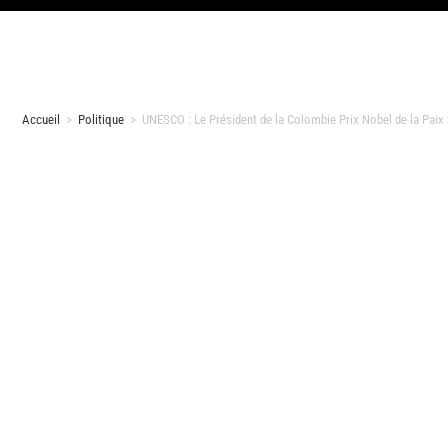
Accueil
>
Politique
>
UNESCO : Le Président de la Colombie Prix Nobel de la Paix