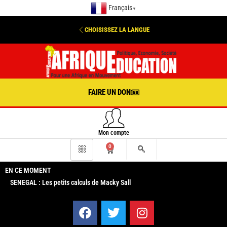
Français
▼
CHOISISSEZ LA LANGUE
FAIRE UN DON
Mon compte
0
EN CE MOMENT
SENEGAL : Les petits calculs de Macky Sall