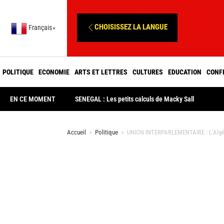
CHOISISSEZ LA LANGUE
Français
▼
POLITIQUE
ECONOMIE
ARTS ET LETTRES
CULTURES
EDUCATION
CONF
EN CE MOMENT
SENEGAL : Les petits calculs de Macky Sall
Accueil
>
Politique
>
UNION INTERPARLEMENTAIRE : L’Algérie