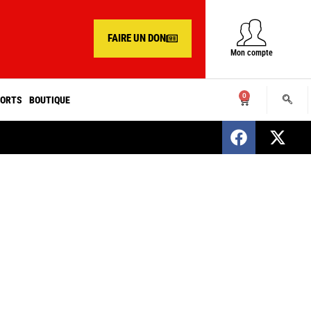
FAIRE UN DON
Mon compte
0
ORTS
BOUTIQUE
SENEGAL : Nomination d’un nouveau présiden