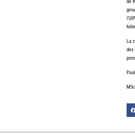
de m
grou
l’UI
hébr
La c
des 
pend
Paul
MSc 