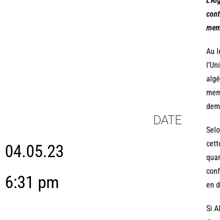
L’Al
cont
memb
Au l
l’Un
algé
memb
dema
DATE
Selo
cett
04.05.23
quan
conf
6:31 pm
en d
Si A