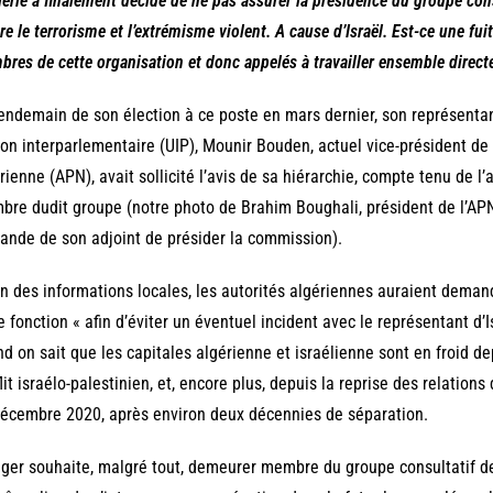
gérie a finalement décidé de ne pas assurer la présidence du groupe cons
re le terrorisme et l’extrémisme violent. A cause d’Israël. Est-ce une fui
res de cette organisation et donc appelés à travailler ensemble direc
endemain de son élection à ce poste en mars dernier, son représenta
ion interparlementaire (UIP), Mounir Bouden, actuel vice-président de
rienne (APN), avait sollicité l’avis de sa hiérarchie, compte tenu de
re dudit groupe (notre photo de Brahim Boughali, président de l’APN
nde de son adjoint de présider la commission).
n des informations locales, les autorités algériennes auraient dema
e fonction « afin d’éviter un éventuel incident avec le représentant d’I
d on sait que les capitales algérienne et israélienne sont en froid d
lit israélo-palestinien, et, encore plus, depuis la reprise des relation
écembre 2020, après environ deux décennies de séparation.
lger souhaite, malgré tout, demeurer membre du groupe consultatif de l