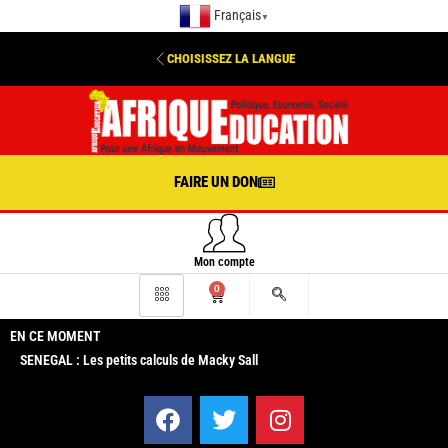
Français
▼
CHOISISSEZ LA LANGUE
FAIRE UN DON
Mon compte
0
EN CE MOMENT
SENEGAL : Les petits calculs de Macky Sall