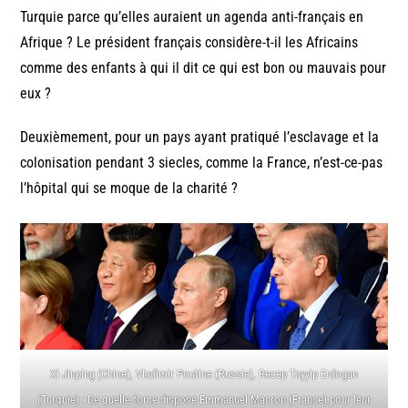
Turquie parce qu’elles auraient un agenda anti-français en
Afrique ? Le président français considère-t-il les Africains
comme des enfants à qui il dit ce qui est bon ou mauvais pour
eux ?
Deuxièmement, pour un pays ayant pratiqué l’esclavage et la
colonisation pendant 3 siecles, comme la France, n’est-ce-pas
l’hôpital qui se moque de la charité ?
Xi Jinping (Chine), Vladimir Poutine (Russie), Recep Tayyip Erdogan
(Turquie) : De quelle force dispose Emmanuel Macron (France) pour leur