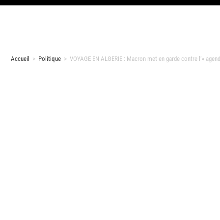
Accueil
>
Politique
>
VOYAGE EN ALGERIE : Macron met en garde contre l’« agenda n