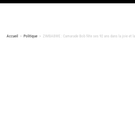
Accueil
>
Politique
>
ZIMBABWE : Camarade Bob fête ses 92 ans dans la joie et 