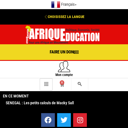
Français
▼
CHOISISSEZ LA LANGUE
FAIRE UN DON
Mon compte
0
EN CE MOMENT
SENEGAL : Les petits calculs de Macky Sall