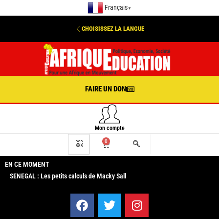
Français
▼
CHOISISSEZ LA LANGUE
FAIRE UN DON
Mon compte
0
EN CE MOMENT
SENEGAL : Les petits calculs de Macky Sall