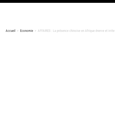
Accueil
>
Economie
>
AFFAIRES : La présence chinoise en Afrique énerve et irrite