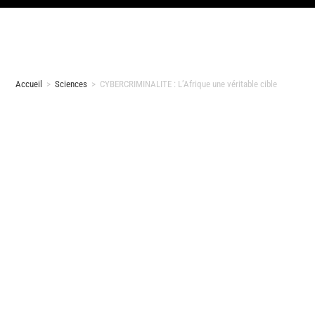
Accueil
>
Sciences
>
CYBERCRIMINALITE : L’Afrique une véritable cible