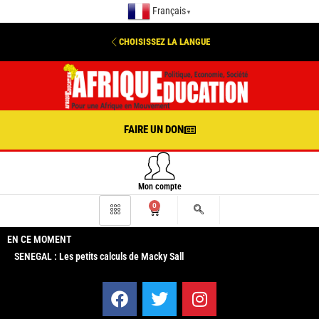
Français
▼
CHOISISSEZ LA LANGUE
FAIRE UN DON
Mon compte
0
EN CE MOMENT
SENEGAL : Les petits calculs de Macky Sall