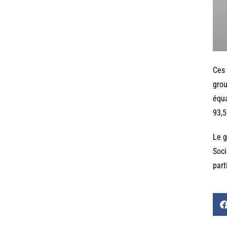
Ces 
grou
équa
93,5
Le g
Soci
part