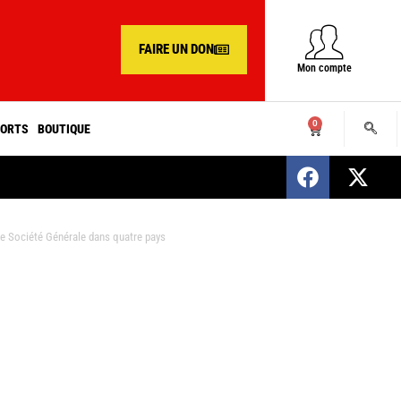
FAIRE UN DON
Mon compte
0
ORTS
BOUTIQUE
SENEGAL : Nomination d’un nouveau présiden
que Société Générale dans quatre pays