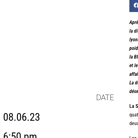
Aprè
la d
lyon
poid
la B
et l
affa
La d
dés
DATE
La S
08.06.23
quat
deu
6:50 pm