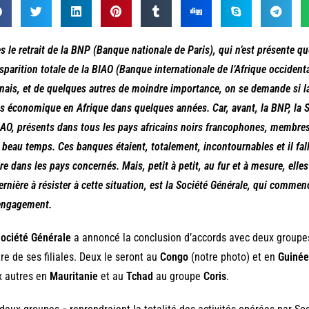
s le retrait de la BNP (Banque nationale de Paris), qui n’est présente q
isparition totale de la BIAO (Banque internationale de l’Afrique occiden
nais, et de quelques autres de moindre importance, on se demande si 
s économique en Afrique dans quelques années. Car, avant, la BNP, la So
IAO, présents dans tous les pays africains noirs francophones, membres d
e beau temps. Ces banques étaient, totalement, incontournables et il fal
ire dans les pays concernés. Mais, petit à petit, au fur et à mesure, ell
ernière à résister à cette situation, est la Société Générale, qui commen
engagement.
ociété Générale
a annoncé la conclusion d’accords avec deux groupes
re de ses filiales. Deux le seront au
Congo
(notre photo) et en
Guinée
x autres en
Mauritanie
et au
Tchad
au groupe
Coris
.