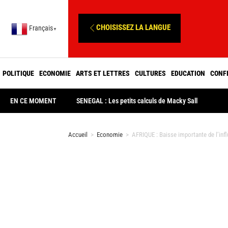
CHOISISSEZ LA LANGUE
Français
▼
POLITIQUE
ECONOMIE
ARTS ET LETTRES
CULTURES
EDUCATION
CONF
EN CE MOMENT
SENEGAL : Les petits calculs de Macky Sall
Accueil
>
Economie
>
AFRIQUE : Baisse importante de l’inf