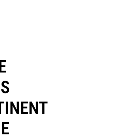
E
ES
TINENT
UE