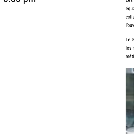
Les 
équa
coll
l’ou
Le G
les 
méti