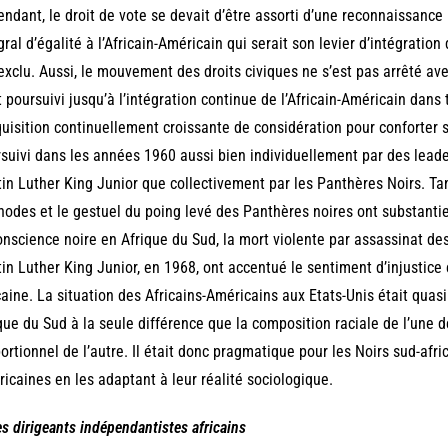
ndant, le droit de vote se devait d’être assorti d’une reconnaissance 
gral d’égalité à l’Africain-Américain qui serait son levier d’intégration
exclu. Aussi, le mouvement des droits civiques ne s’est pas arrêté ave
t poursuivi jusqu’à l’intégration continue de l’Africain-Américain dans
quisition continuellement croissante de considération pour conforter s
suivi dans les années 1960 aussi bien individuellement par des lea
in Luther King Junior que collectivement par les Panthères Noirs. Tand
odes et le gestuel du poing levé des Panthères noires ont substant
onscience noire en Afrique du Sud, la mort violente par assassinat d
in Luther King Junior, en 1968, ont accentué le sentiment d’injustice 
caine. La situation des Africains-Américains aux Etats-Unis était quas
que du Sud à la seule différence que la composition raciale de l’une d
ortionnel de l’autre. Il était donc pragmatique pour les Noirs sud-afri
icaines en les adaptant à leur réalité sociologique.
es dirigeants indépendantistes africains