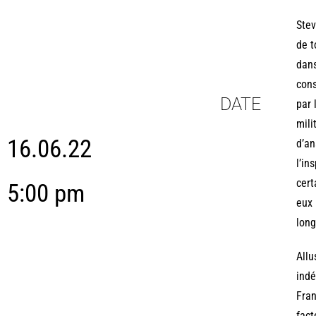
Stev
de t
dans
cons
DATE
par 
mili
16.06.22
d’an
l’in
cert
5:00 pm
eux 
long
Allu
indé
Fran
fact