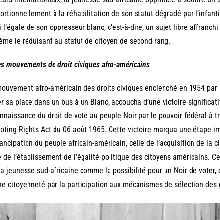
ortionnellement à la réhabilitation de son statut dégradé par l’infantil
i l’égale de son oppresseur blanc, c’est-à-dire, un sujet libre affranch
ème le réduisant au statut de citoyen de second rang.
es mo
uvements de droit civiques afro-américains
ouvement afro-américain des droits civiques enclenché en 1954 par R
r sa place dans un bus à un Blanc, accoucha d’une victoire significati
nnaissance du droit de vote au peuple Noir par le pouvoir fédéral à t
oting Rights Act du 06 août 1965. Cette victoire marqua une étape im
ancipation du peuple africain-américain, celle de l’acquisition de la 
e de l’établissement de l’égalité politique des citoyens américains. Ce
la jeunesse sud-africaine comme la possibilité pour un Noir de voter,
ne citoyenneté par la participation aux mécanismes de sélection des