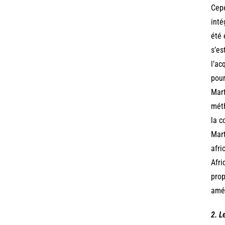
Cepe
inté
été 
s’es
l’ac
pour
Mart
méth
la c
Mart
afri
Afri
prop
amér
2. L