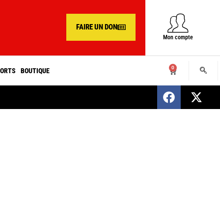
FAIRE UN DON
Mon compte
0
ORTS
BOUTIQUE
SENEGAL : Nomination d’un nouveau présiden