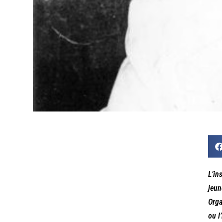
L’in
jeun
Orga
ou l