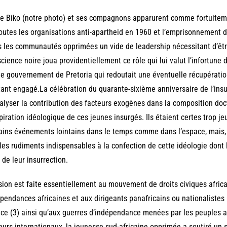
e Biko (notre photo) et ses compagnons apparurent comme fortuite
outes les organisations anti-apartheid en 1960 et l’emprisonnement d
 les communautés opprimées un vide de leadership nécessitant d’être 
cience noire joua providentiellement ce rôle qui lui valut l’infortune d’
le gouvernement de Pretoria qui redoutait une éventuelle récupérat
tant engagé.La célébration du quarante-sixième anniversaire de l’insu
alyser la contribution des facteurs exogènes dans la composition doc
spiration idéologique de ces jeunes insurgés. Ils étaient certes trop 
ains événements lointains dans le temps comme dans l’espace, mais,
les rudiments indispensables à la confection de cette idéologie dont 
 de leur insurrection.
sion est faite essentiellement au mouvement de droits civiques africa
pendances africaines et aux dirigeants panafricains ou nationaliste
ce (3) ainsi qu’aux guerres d’indépendance menées par les peuples af
eurs internationaux, la jeunesse sud-africaine opprimée a soutiré un 