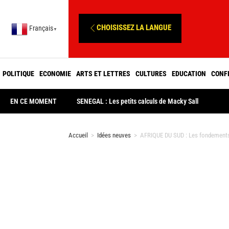
CHOISISSEZ LA LANGUE
Français
▼
POLITIQUE
ECONOMIE
ARTS ET LETTRES
CULTURES
EDUCATION
CONF
EN CE MOMENT
SENEGAL : Les petits calculs de Macky Sall
Accueil
>
Idées neuves
>
AFRIQUE DU SUD : Les fondements 