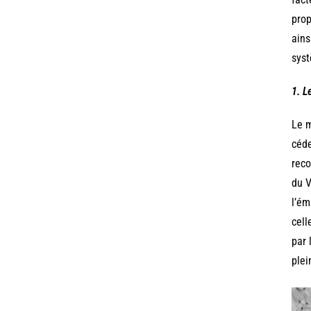
prop
ains
syst
1. L
Le m
céde
reco
du V
l’ém
cell
par 
plei