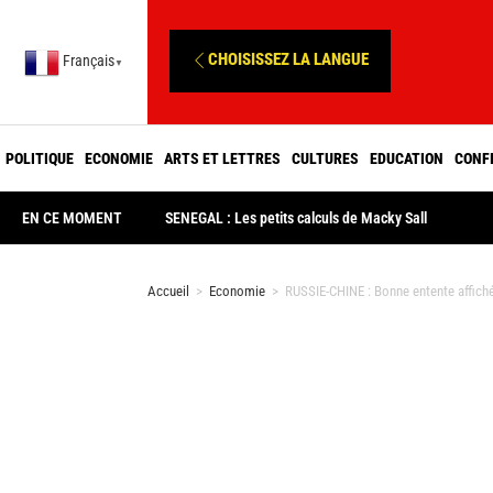
CHOISISSEZ LA LANGUE
Français
▼
POLITIQUE
ECONOMIE
ARTS ET LETTRES
CULTURES
EDUCATION
CONF
EN CE MOMENT
SENEGAL : Les petits calculs de Macky Sall
Accueil
>
Economie
>
RUSSIE-CHINE : Bonne entente affich