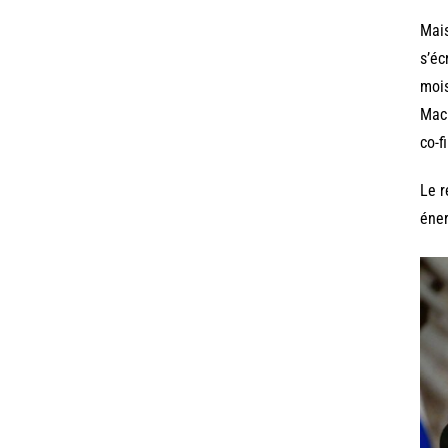
Mais
s’éc
mois
Macr
co-f
Le r
éner