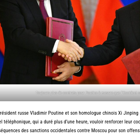
Toujours plus de contrats pour Poutine à mesure que l’Occident s
résident russe Vladimir Poutine et son homologue chinois Xi Jinping o
l téléphonique, qui a duré plus d’une heure, vouloir renforcer leur 
équences des sanctions occidentales contre Moscou pour son offensi