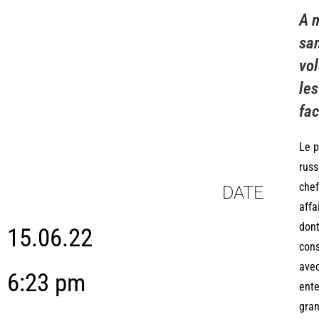
A m
san
vol
les
fac
Le p
russ
chef
DATE
affa
dont
15.06.22
cons
avec
6:23 pm
ente
gra