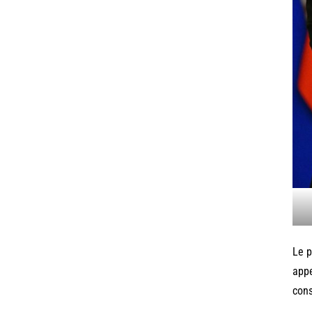
Le p
appe
cons