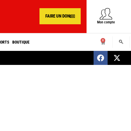
FAIRE UN DON
Mon compte
0
ORTS
BOUTIQUE
SENEGAL : Nomination d’un nouveau présiden