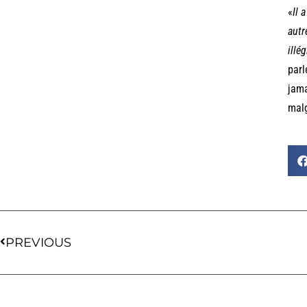
«
Il 
autr
illé
parl
jama
malg
PREVIOUS