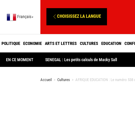
CHOISISSEZ LA LANGUE
Français
▼
POLITIQUE
ECONOMIE
ARTS ET LETTRES
CULTURES
EDUCATION
CONF
EN CE MOMENT
SENEGAL : Les petits calculs de Macky Sall
Accueil
>
Cultures
>
AFRIQUE EDUCATION : Le numéro 538 d