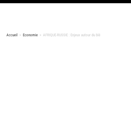
Accueil
>
Economie
>
AFRIQUE-RUSSIE : Enjeux autour du blé