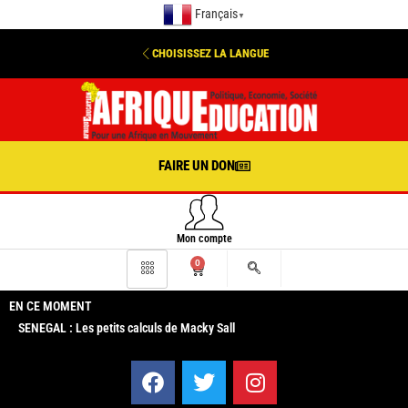
Français
▼
CHOISISSEZ LA LANGUE
FAIRE UN DON
Mon compte
0
EN CE MOMENT
SENEGAL : Les petits calculs de Macky Sall