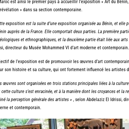
aroc est ainsi le premier pays à accueillir l’exposition « Art du Bénin, 
 révélation » dans sa section contemporaine.
tte exposition est la suite d’une exposition organisée au Bénin, et elle p
énin auprès de la France. Elle comportait deux parties. La première partie
éologiques et ethnographiques, et la deuxième partie était liée aux arts 
ssi, directeur du Musée Mohammed VI d’art moderne et contemporain.
jectif de l’exposition est de promouvoir les œuvres d’art contemporai
ur son histoire et sa culture, qui ont fortement influencé les artistes d
s œuvres sont organisées en trois stations principales liées à la culture
 cette culture s’est enracinée, et à la manière dont les croyances et la 
né la perception générale des artistes »
, selon Abdelaziz El Idrissi, 
erne et contemporain.