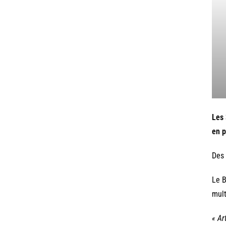
Les 
en p
Des 
Le B
mult
« Ar