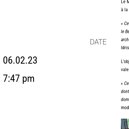
Le M
à la
« Ce
le B
arch
DATE
Idri
06.02.23
L’ob
vale
7:47 pm
« Ce
dont
domi
mod