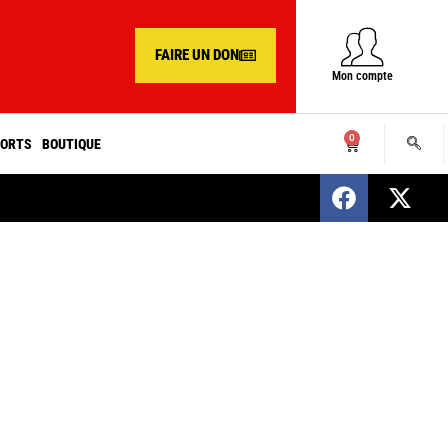
FAIRE UN DON
Mon compte
0
ORTS
BOUTIQUE
SENEGAL : Nomination d’un nouveau présiden