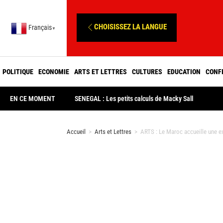
CHOISISSEZ LA LANGUE
Français
▼
POLITIQUE
ECONOMIE
ARTS ET LETTRES
CULTURES
EDUCATION
CONF
EN CE MOMENT
SENEGAL : Les petits calculs de Macky Sall
Accueil
>
Arts et Lettres
>
ARTS : Le Maroc accueille une e