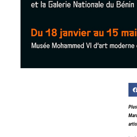
Plus
Maro
arti