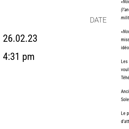
«Nou
(l’a
mili
DATE
«
Nou
26.02.23
miss
idéo
4:31 pm
Les 
voul
Téhé
Anci
Sole
Le p
d’at