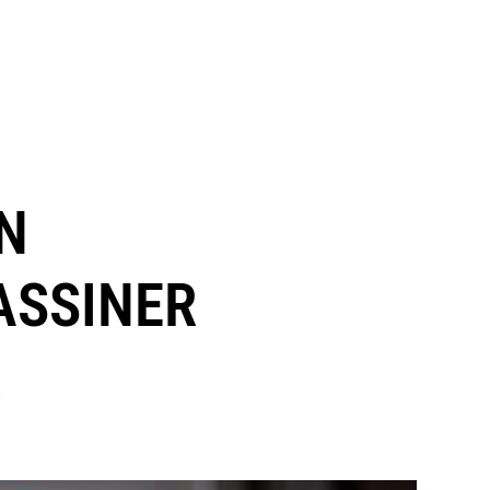
N
ASSINER
R