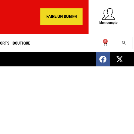
FAIRE UN DON
Mon compte
0
ORTS
BOUTIQUE
SENEGAL : Nomination d’un nouveau présiden