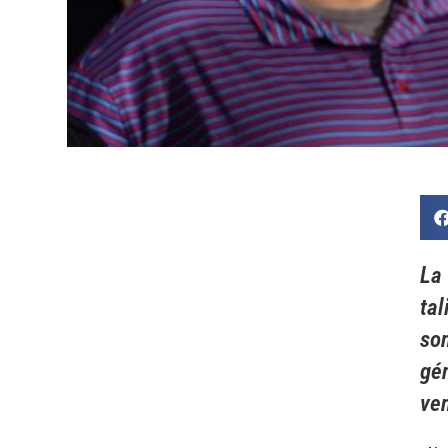
La 
tal
son
gén
ven