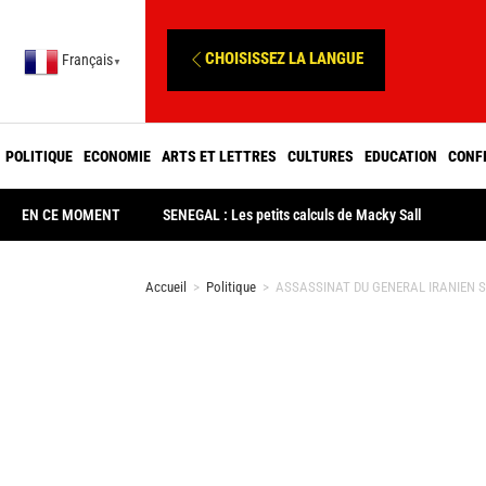
CHOISISSEZ LA LANGUE
Français
▼
POLITIQUE
ECONOMIE
ARTS ET LETTRES
CULTURES
EDUCATION
CONF
EN CE MOMENT
SENEGAL : Les petits calculs de Macky Sall
Accueil
>
Politique
>
ASSASSINAT DU GENERAL IRANIEN SOLE