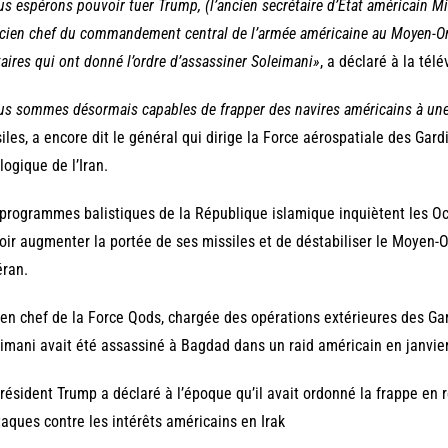
s espérons pouvoir tuer Trump, (l’ancien secrétaire d’Etat américain 
ncien chef du commandement central de l’armée américaine au Moyen-Ori
taires qui ont donné l’ordre d’assassiner Soleimani»
, a déclaré à la tél
s sommes désormais capables de frapper des navires américains à un
iles, a encore dit le général qui dirige la Force aérospatiale des Gard
logique de l’Iran.
programmes balistiques de la République islamique inquiètent les Oc
oir augmenter la portée de ses missiles et de déstabiliser le Moyen-Or
ran.
en chef de la Force Qods, chargée des opérations extérieures des Ga
imani avait été assassiné à Bagdad dans un raid américain en janvie
résident Trump a déclaré à l’époque qu’il avait ordonné la frappe en
taques contre les intérêts américains en Irak