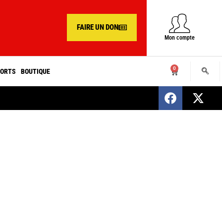
FAIRE UN DON
Mon compte
0
ORTS
BOUTIQUE
SENEGAL : Nomination d’un nouveau présiden