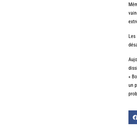
Même
vain
ext
Les 
désa
Aujo
diss
« Bo
un p
prob