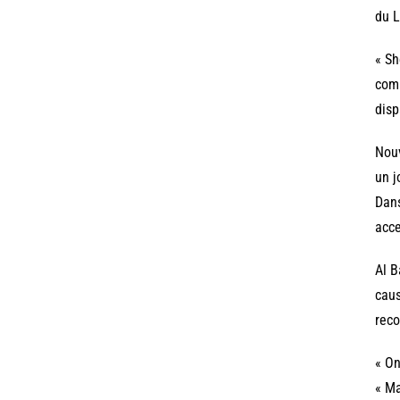
du L
« Sh
comm
disp
Nouv
un j
Dans
acce
Al B
caus
reco
« On
« Ma