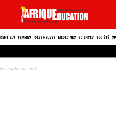
IDENTIELS
FEMMES
IDÉES NEUVES
MÉDECINES
SCIENCES
SOCIÉTÉ
SP
urs « wanted » mort ou vif !