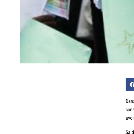
Dans
cons
avoi
Sa d