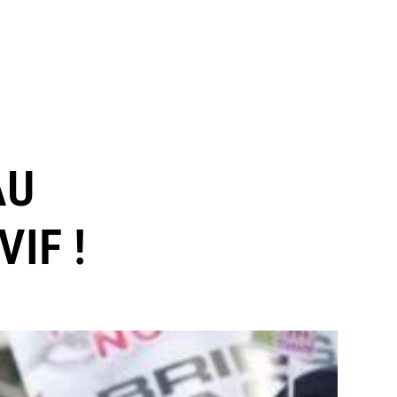
AU
IF !