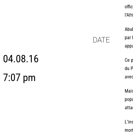
offi
l’Af
Abub
par 
DATE
appa
04.08.16
Ce p
du P
7:07 pm
avec
Mais
popu
atta
L’in
mort