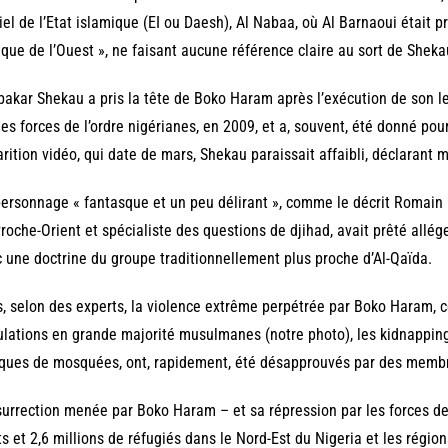
ciel de l’Etat islamique (EI ou Daesh), Al Nabaa, où Al Barnaoui était
rique de l’Ouest », ne faisant aucune référence claire au sort de She
akar Shekau a pris la tête de Boko Haram après l’exécution de son 
les forces de l’ordre nigérianes, en 2009, et a, souvent, été donné po
rition vidéo, qui date de mars, Shekau paraissait affaibli, déclarant 
ersonnage « fantasque et un peu délirant », comme le décrit Romain Cai
roche-Orient et spécialiste des questions de djihad, avait prêté allé
 une doctrine du groupe traditionnellement plus proche d’Al-Qaïda.
, selon des experts, la violence extrême perpétrée par Boko Haram, 
lations en grande majorité musulmanes (notre photo), les kidnapping
ques de mosquées, ont, rapidement, été désapprouvés par des membres
surrection menée par Boko Haram – et sa répression par les forces de 
s et 2,6 millions de réfugiés dans le Nord-Est du Nigeria et les région