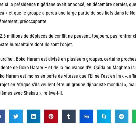
 si la présidence nigériane avait annoncé, en décembre dernier, qu
cu » et que le groupe a perdu une large partie de ses fiefs dans le Nor
rêmement, préoccupante.
2.6 millions de déplacés du conflit ne peuvent, toujours, pas rentrer c
stre humanitaire dont ils sont l’objet.
urd’hui, Boko Haram est divisé en plusieurs groupes, certains proches 
idente de Boko Haram – et de la mouvance d’Al-Qaïda au Maghreb Is
ko Haram est moins en perte de vitesse que l’EI ne l’est en Irak », affi
rojet en Afrique s’ils veulent être un groupe djihadiste mondial », mais
lèmes avec Shekau », relève-t-il.