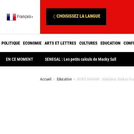
CHOISISSEZ LA LANGUE
Français
▼
POLITIQUE
ECONOMIE
ARTS ET LETTRES
CULTURES
EDUCATION
CONF
EN CE MOMENT
SENEGAL : Les petits calculs de Macky Sall
Accueil
>
Education
>
BOKO HARAM : Abubakar Shekau toujo