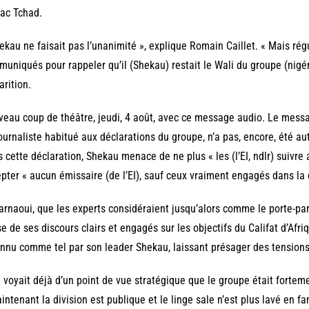
ac Tchad.
ekau ne faisait pas l’unanimité », explique Romain Caillet. « Mais régu
uniqués pour rappeler qu’il (Shekau) restait le Wali du groupe (nigér
arition.
eau coup de théâtre, jeudi, 4 août, avec ce message audio. Le message
ournaliste habitué aux déclarations du groupe, n’a pas, encore, été aut
 cette déclaration, Shekau menace de ne plus « les (l’EI, ndlr) suivre
pter « aucun émissaire (de l’EI), sauf ceux vraiment engagés dans la 
arnaoui, que les experts considéraient jusqu’alors comme le porte-
e de ses discours clairs et engagés sur les objectifs du Califat d’Afri
nnu comme tel par son leader Shekau, laissant présager des tensions
 voyait déjà d’un point de vue stratégique que le groupe était forteme
intenant la division est publique et le linge sale n’est plus lavé en fam