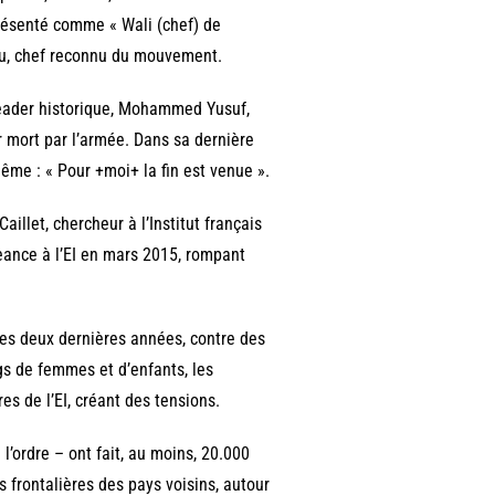
 présenté comme « Wali (chef) de
kau, chef reconnu du mouvement.
leader historique, Mohammed Yusuf,
ur mort par l’armée. Dans sa dernière
même : « Pour +moi+ la fin est venue ».
llet, chercheur à l’Institut français
geance à l’EI en mars 2015, rompant
ces deux dernières années, contre des
s de femmes et d’enfants, les
 de l’EI, créant des tensions.
l’ordre – ont fait, au moins, 20.000
s frontalières des pays voisins, autour