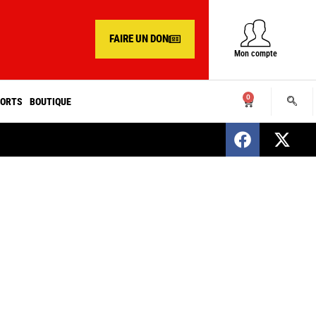
FAIRE UN DON
Mon compte
0
ORTS
BOUTIQUE
SENEGAL : Nomination d’un nouveau présiden