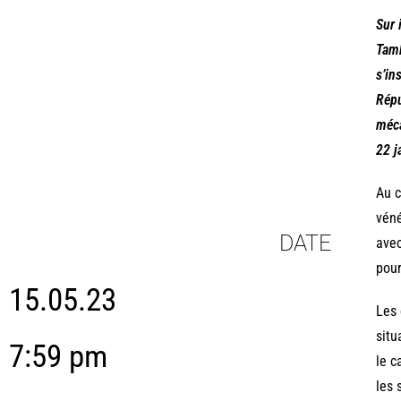
Sur 
Tamb
s’in
Répu
méca
22 j
Au c
véné
DATE
avec
pour
15.05.23
Les 
situ
7:59 pm
le c
les 