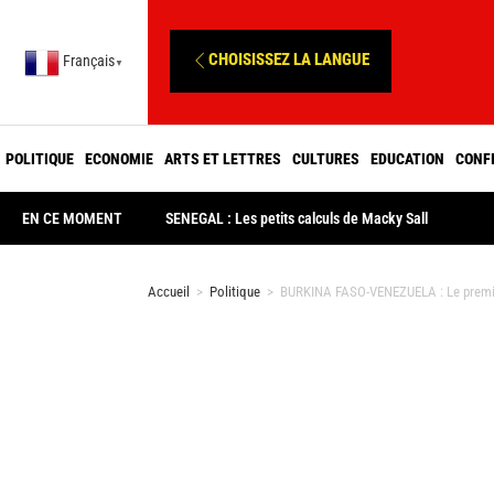
CHOISISSEZ LA LANGUE
Français
▼
POLITIQUE
ECONOMIE
ARTS ET LETTRES
CULTURES
EDUCATION
CONF
EN CE MOMENT
SENEGAL : Les petits calculs de Macky Sall
Accueil
>
Politique
>
BURKINA FASO-VENEZUELA : Le premie