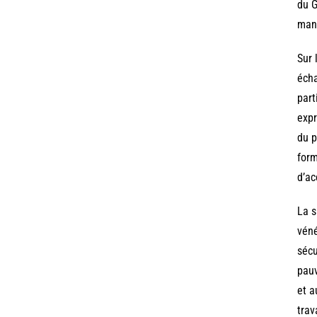
du G
mani
Sur 
écha
part
expr
du p
form
d’ac
La s
véné
sécu
pauv
et a
trav