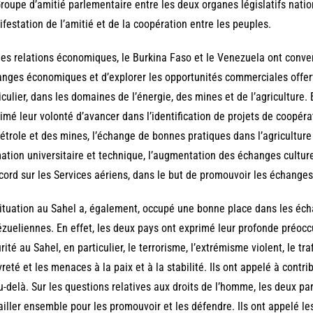
roupe d’amitié parlementaire entre les deux organes législatifs natio
festation de l’amitié et de la coopération entre les peuples.
les relations économiques, le Burkina Faso et le Venezuela ont conven
nges économiques et d’explorer les opportunités commerciales offert
iculier, dans les domaines de l’énergie, des mines et de l’agriculture.
imé leur volonté d’avancer dans l’identification de projets de coopér
étrole et des mines, l’échange de bonnes pratiques dans l’agriculture
ation universitaire et technique, l’augmentation des échanges culturel
cord sur les Services aériens, dans le but de promouvoir les échange
ituation au Sahel a, également, occupé une bonne place dans les éch
zueliennes. En effet, les deux pays ont exprimé leur profonde préoccu
rité au Sahel, en particulier, le terrorisme, l’extrémisme violent, le tr
reté et les menaces à la paix et à la stabilité. Ils ont appelé à contr
u-delà. Sur les questions relatives aux droits de l’homme, les deux pa
ailler ensemble pour les promouvoir et les défendre. Ils ont appelé les