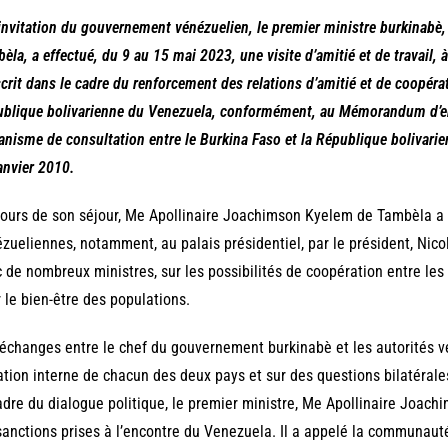
invitation du gouvernement vénézuelien, le premier ministre burkinab
èla, a effectué, du 9 au 15 mai 2023, une visite d’amitié et de travail, 
scrit dans le cadre du renforcement des relations d’amitié et de coopérat
blique bolivarienne du Venezuela, conformément, au Mémorandum d’ente
nisme de consultation entre le Burkina Faso et la République bolivarie
anvier 2010.
ours de son séjour, Me Apollinaire Joachimson Kyelem de Tambèla a é
zueliennes, notamment, au palais présidentiel, par le président, Nic
 de nombreux ministres, sur les possibilités de coopération entre le
 le bien-être des populations.
échanges entre le chef du gouvernement burkinabè et les autorités v
ation interne de chacun des deux pays et sur des questions bilatérale
adre du dialogue politique, le premier ministre, Me Apollinaire Joac
sanctions prises à l’encontre du Venezuela. Il a appelé la communauté 