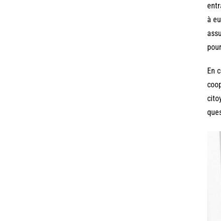
entr
à eu
assu
pour
En c
coop
cito
ques