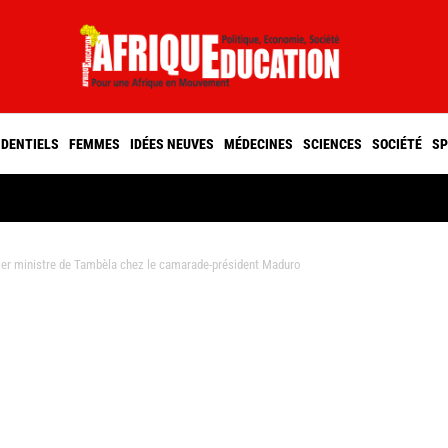
IDENTIELS
FEMMES
IDÉES NEUVES
MÉDECINES
SCIENCES
SOCIÉTÉ
SP
r ministre de Tambèla chez le camarade-président Maduro