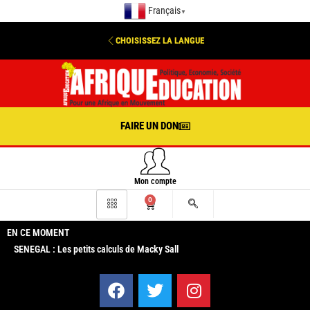
Français
▼
CHOISISSEZ LA LANGUE
FAIRE UN DON
Mon compte
0
EN CE MOMENT
SENEGAL : Les petits calculs de Macky Sall