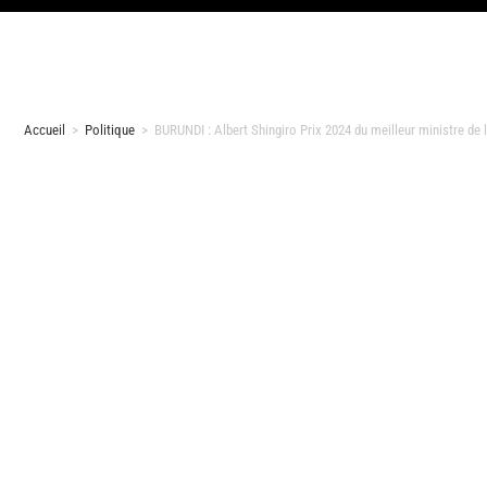
Accueil
>
Politique
>
BURUNDI : Albert Shingiro Prix 2024 du meilleur ministre d