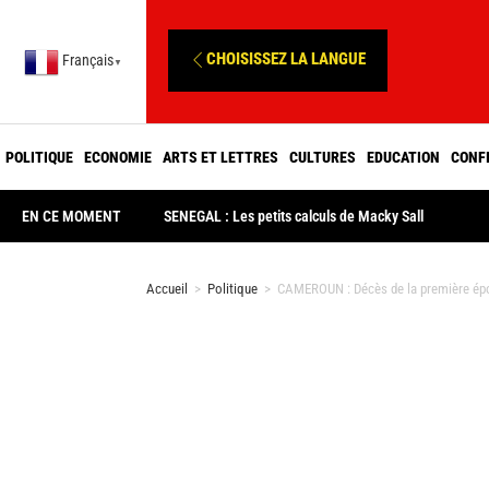
CHOISISSEZ LA LANGUE
Français
▼
POLITIQUE
ECONOMIE
ARTS ET LETTRES
CULTURES
EDUCATION
CONF
EN CE MOMENT
SENEGAL : Les petits calculs de Macky Sall
Accueil
>
Politique
>
CAMEROUN : Décès de la première épo