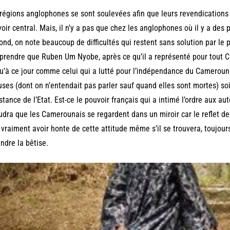
régions anglophones se sont soulevées afin que leurs revendications 
oir central. Mais, il n’y a pas que chez les anglophones où il y a de
ond, on note beaucoup de difficultés qui restent sans solution par le
rendre que Ruben Um Nyobe, après ce qu’il a représenté pour tout C
u’à ce jour comme celui qui a lutté pour l’indépendance du Camerou
ses (dont on n’entendait pas parler sauf quand elles sont mortes) so
stance de l’Etat. Est-ce le pouvoir français qui a intimé l’ordre aux a
audra que les Camerounais se regardent dans un miroir car le reflet de 
 vraiment avoir honte de cette attitude même s’il se trouvera, toujour
ndre la bêtise.