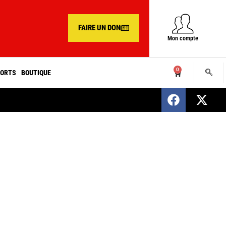
FAIRE UN DON
Mon compte
0
ORTS
BOUTIQUE
SENEGAL : Nomination d’un nouveau présiden