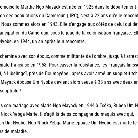
moiselle Marthe Ngo Mayack est née en 1925 dans le département du
ion des populations du Cameroun (UPC), c’est à 22 ans qu’elle renco
. Nous sommes alors en 1943. Elle s’engage aux côtés de celui qui de
ancipation du Cameroun, sous le joug de la colonisation française. El
yobe, en 1944, un an après leur rencontre.
 chemine avec son époux, comme militante de l’ombre, jusqu’à l’arrest
niale française en 1958. Pour casser la résistance, les Français finis
, à Libelingoï, près de Boumnyébel, après avoir armé un supplétif tc
Mayack épouse Um Nyobe devient alors veuve à 33 ans avec deux enf
scriptible !
ès son mariage avec Marie Ngo Mayack en 1944 à Eséka, Ruben Um N
Njock Yebga Marie. Il s’agit là de sa compagne du maquis avec qui, il
en Um Nyobè. Ngo Njock Yebga Marie épouse Um Nyobe est morte le 
es de maladie.