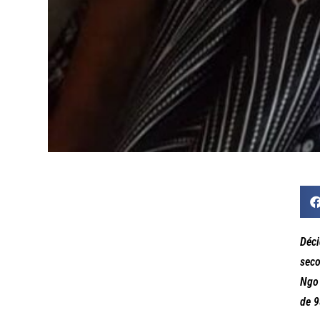
Déci
seco
Ngo 
de 9