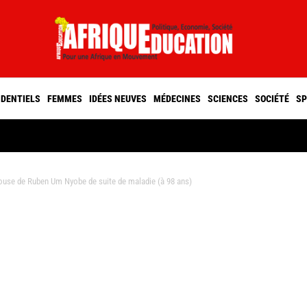
IDENTIELS
FEMMES
IDÉES NEUVES
MÉDECINES
SCIENCES
SOCIÉTÉ
SP
use de Ruben Um Nyobe de suite de maladie (à 98 ans)