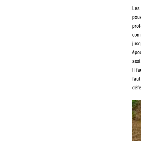
Les 
pouv
prof
comp
jusq
épou
assi
Il f
faut
défe