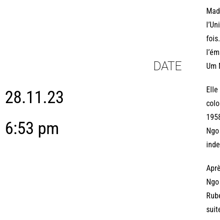
Made
l’Un
fois
l’ém
DATE
Um N
Elle
28.11.23
colo
1958
6:53 pm
Ngo 
inde
Apr
Ngo 
Rub
suit