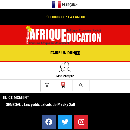
Français
▼
CHOISISSEZ LA LANGUE
FAIRE UN DON
Mon compte
0
EN CE MOMENT
SENEGAL : Les petits calculs de Macky Sall