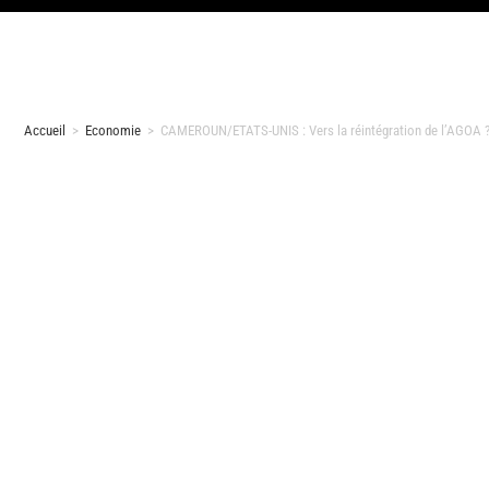
Accueil
>
Economie
>
CAMEROUN/ETATS-UNIS : Vers la réintégration de l’AGOA 