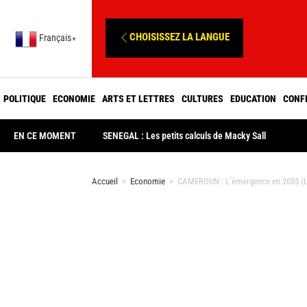
CHOISISSEZ LA LANGUE
Français
▼
POLITIQUE
ECONOMIE
ARTS ET LETTRES
CULTURES
EDUCATION
CONF
EN CE MOMENT
SENEGAL : Les petits calculs de Macky Sall
Accueil
>
Economie
>
CAMEROUN : L’émergence en 2035 (Un 