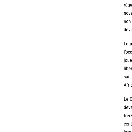
régu
nove
non 
devi
Le p
l’oc
joue
libé
sait
Afri
Le C
deve
trei
cent