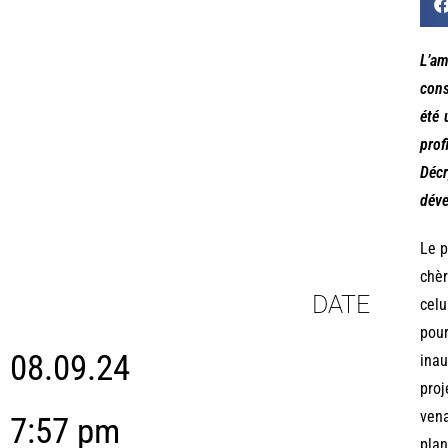
L’am
cons
été 
prof
Décr
déve
Le p
chèr
DATE
celu
pour
08.09.24
inau
proj
vena
7:57 pm
plan