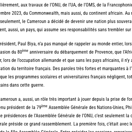
lièrement, aux travaux de l’ONU, de l’UA, de l’OMS, de la Francophoni
mbre 2023, du Commonwealth, mais aussi, du continent africain. Au n
seulement, le Cameroun a décidé de devenir une nation plus souverai
ent, aussi, un pays, qui assume ses responsabilités sans trembler sur 
résident, Paul Biya, n’a pas manqué de rappeler au monde entier, lors
ème
casion du 80
anniversaire du débarquement de Provence, que l’Afriq
r, lors de l’occupation allemande et que sans les pays africains, il n’y 
ration du territoire français. Des paroles très fortes et marquantes à 
 que les programmes scolaires et universitaires français négligent, to
cains dans cette guerre.
ameroun a, aussi, un rôle très important à jouer depuis la prise de fo
ème
nu président de la 79
Assemblée Générale des Nations-Unies, Philém
ze présidences de l’Assemblée Générale de l’ONU, c’est seulement la 
rale préside ce grand rassemblement. La première fois, c’était avec 