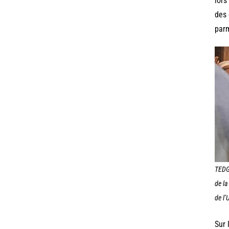
lors
des 
parm
TEDG
de la
de l’
Sur 