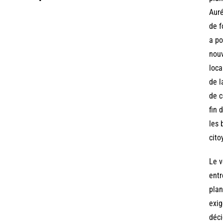
Auré
de f
a po
nouv
loca
de l
de c
fin 
les 
cito
Le v
entr
plan
exig
déci