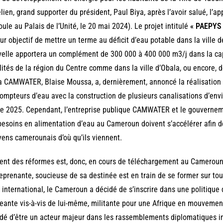
lien, grand supporter du président, Paul Biya, après l’avoir salué, l’
oule au Palais de l’Unité, le 20 mai 2024). Le projet intitulé
« PAEPYS
ur objectif de mettre un terme au déficit d’eau potable dans la ville
elle apportera un complément de 300 000 à 400 000 m3/j dans la capi
lités de la région du Centre comme dans la ville d’Obala, ou encore, d
a CAMWATER, Blaise Moussa, a, dernièrement, annoncé la réalisatio
ompteurs d’eau avec la construction de plusieurs canalisations d’enviro
de 2025. Cependant, l’entreprise publique CAMWATER et le gouverne
besoins en alimentation d’eau au Cameroun doivent s’accélérer afin d
yens camerounais d’où qu’ils viennent.
ent des réformes est, donc, en cours de téléchargement au Cameroun
eprenante, soucieuse de sa destinée est en train de se former sur tous
 international, le Cameroun a décidé de s’inscrire dans une politiqu
eante vis-à-vis de lui-même, militante pour une Afrique en mouvement
dé d’être un acteur majeur dans les rassemblements diplomatiques int