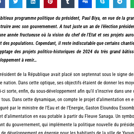
bitieux programme politique du président, Paul Biya, en vue de la gr
truire avec son gouvernement. A tout juste un an de l’élection préside
une année fructueuse où la vision du chef de l’Etat et ses projets auro
it des populations. Cependant, il reste indiscutable que certains chantie
yptage des projets politico-historiques de 2024 du très grand bâtiss
loppement à venir…
résident de la République avait placé son septennat sous le signe d
e nation. Dans cette optique, ses objectifs étaient de donner les mo
i-ci sorte, enfin, du sous-développement afin qu’il s’inscrive dans un
 tous. Dans cette dynamique, on compte le projet d’alimentation en e
guré par le ministre de l’Eau et de l’Energie, Gaston Eloundou Essomb
et d’alimentation en eau potable à partir du Fleuve Sanaga. Un symbo
nt du gouvernement, qui implémente la politique nouvelle du présiden
 de développement en énergie pour les habitants de la ville de Yaou