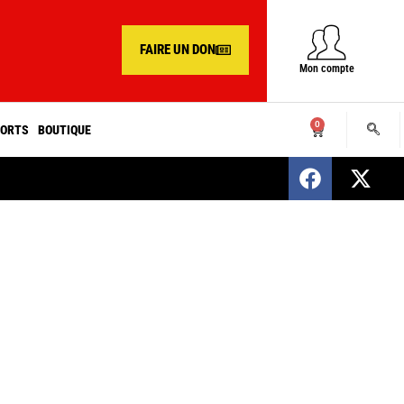
FAIRE UN DON
Mon compte
0
ORTS
BOUTIQUE
SENEGAL : Nomination d’un nouveau présiden