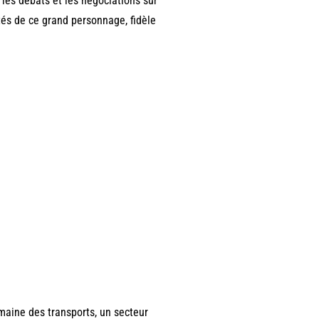
 les débats et les négociations sur
tés de ce grand personnage, fidèle
maine des transports, un secteur