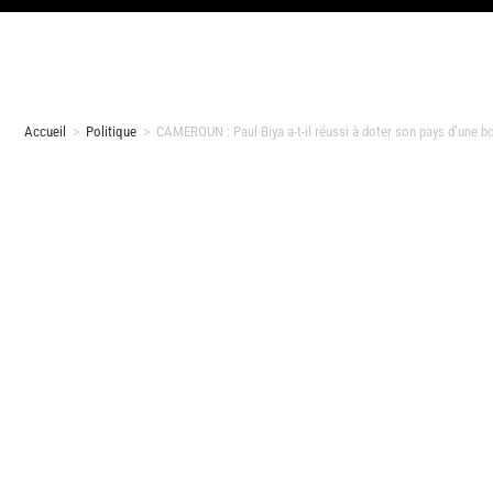
Accueil
>
Politique
>
CAMEROUN : Paul Biya a-t-il réussi à doter son pays d’une 