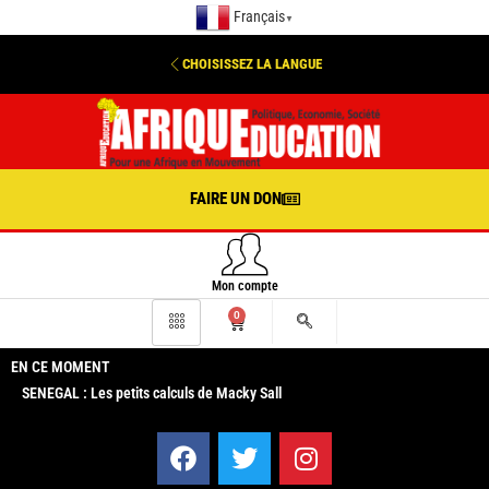
Français
▼
CHOISISSEZ LA LANGUE
FAIRE UN DON
Mon compte
0
EN CE MOMENT
SENEGAL : Les petits calculs de Macky Sall