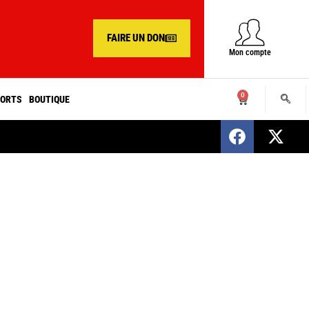
FAIRE UN DON
Mon compte
0
ORTS
BOUTIQUE
SENEGAL : Nomination d’un nouveau présiden