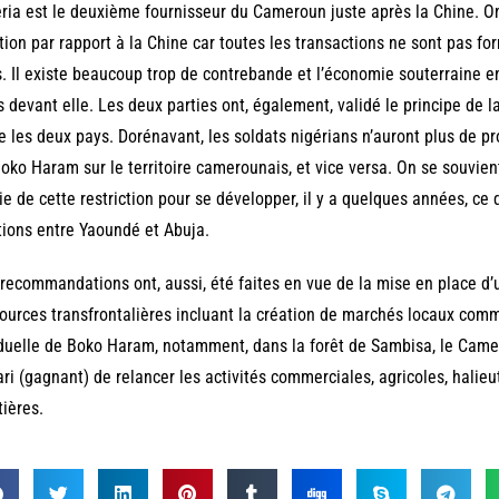
ria est le deuxième fournisseur du Cameroun juste après la Chine. On
tion par rapport à la Chine car toutes les transactions ne sont pas f
. Il existe beaucoup trop de contrebande et l’économie souterraine e
s devant elle. Les deux parties ont, également, validé le principe de l
e les deux pays. Dorénavant, les soldats nigérians n’auront plus de 
oko Haram sur le territoire camerounais, et vice versa. On se souvie
ie de cette restriction pour se développer, il y a quelques années, c
tions entre Yaoundé et Abuja.
recommandations ont, aussi, été faites en vue de la mise en place d
ources transfrontalières incluant la création de marchés locaux com
duelle de Boko Haram, notamment, dans la forêt de Sambisa, le Camer
ari (gagnant) de relancer les activités commerciales, agricoles, halieut
tières.