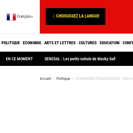
CHOISISSEZ LA LANGUE
Français
▼
POLITIQUE
ECONOMIE
ARTS ET LETTRES
CULTURES
EDUCATION
CONF
EN CE MOMENT
SENEGAL : Les petits calculs de Macky Sall
Accueil
>
Politique
>
CAMEROUN/TCHAD/NIGERIA : Réouvertu