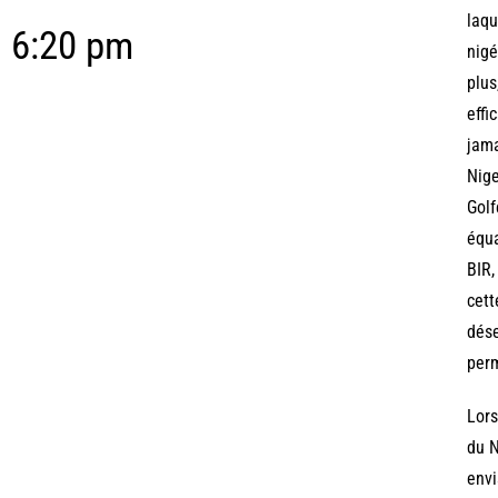
laqu
6:20 pm
nigé
plus
effi
jama
Nige
Golf
équa
BIR,
cett
dése
perm
Lors
du N
envi