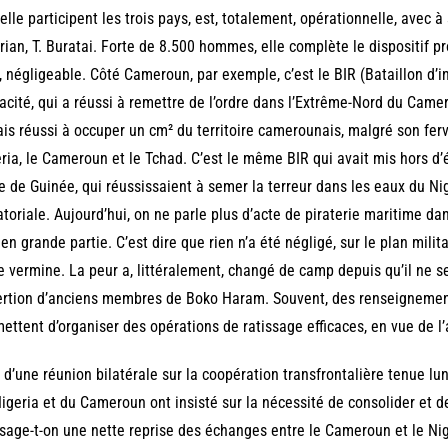
elle participent les trois pays, est, totalement, opérationnelle, avec à 
rian, T. Buratai. Forte de 8.500 hommes, elle complète le dispositif p
, négligeable. Côté Cameroun, par exemple, c’est le BIR (Bataillon d’i
cacité, qui a réussi à remettre de l’ordre dans l’Extrême-Nord du Cam
is réussi à occuper un cm² du territoire camerounais, malgré son ferve
ria, le Cameroun et le Tchad. C’est le même BIR qui avait mis hors d’
e de Guinée, qui réussissaient à semer la terreur dans les eaux du N
toriale. Aujourd’hui, on ne parle plus d’acte de piraterie maritime dan
 en grande partie. C’est dire que rien n’a été négligé, sur le plan milit
e vermine. La peur a, littéralement, changé de camp depuis qu’il ne se 
rtion d’anciens membres de Boko Haram. Souvent, des renseignements 
ettent d’organiser des opérations de ratissage efficaces, en vue de 
 d’une réunion bilatérale sur la coopération transfrontalière tenue lun
igeria et du Cameroun ont insisté sur la nécessité de consolider et d
sage-t-on une nette reprise des échanges entre le Cameroun et le Nige