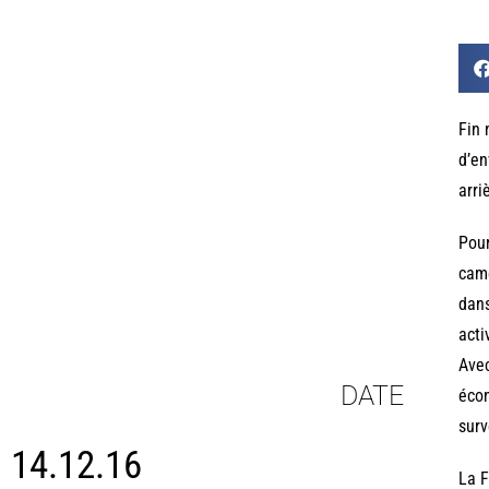
Fin 
d’en
arri
Pour
came
dans
acti
Avec
DATE
écon
surv
14.12.16
La F