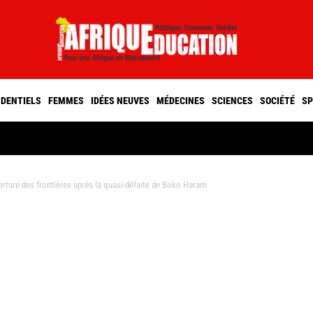
IDENTIELS
FEMMES
IDÉES NEUVES
MÉDECINES
SCIENCES
SOCIÉTÉ
SP
re des frontières après la quasi-défaite de Boko Haram