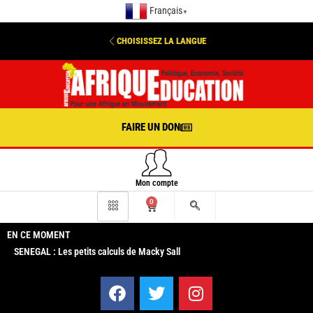
Français
▼
CHOISISSEZ LA LANGUE
FAIRE UN DON
Mon compte
0
EN CE MOMENT
SENEGAL : Les petits calculs de Macky Sall