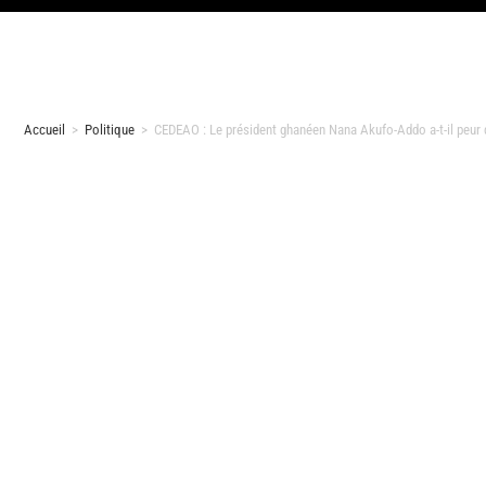
Accueil
>
Politique
>
CEDEAO : Le président ghanéen Nana Akufo-Addo a-t-il peur d