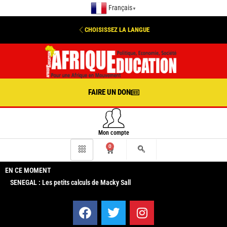
Français
▼
CHOISISSEZ LA LANGUE
FAIRE UN DON
Mon compte
0
EN CE MOMENT
SENEGAL : Les petits calculs de Macky Sall