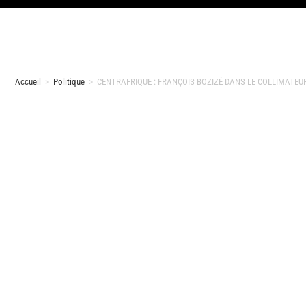
Accueil
>
Politique
>
CENTRAFRIQUE : FRANÇOIS BOZIZÉ DANS LE COLLIMATEUR 